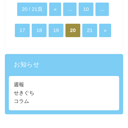
20 / 21頁
«
...
10
...
17
18
19
20
21
»
お知らせ
週報
せきぐち
コラム