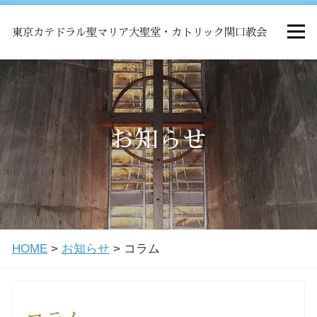
東京カテドラル聖マリア大聖堂・カトリック関口教会
HOME
ミサ
お知らせ
お知らせ
関口教会について
HOME
>
お知らせ
>
コラム
教会学校・中高生会
はじめての方へ