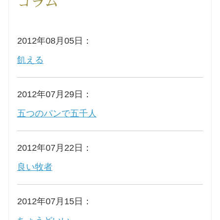
コラム
洗礼を希望される方
2012年08月05日：
講座のご案内
飢える
小池神父の講座
2012年07月29日：
森田神父の講座
五つのパンで五千人
シスター中島の講座
2012年07月22日：
教区カテキスタの講座
良い牧者
三田助祭の講座
2012年07月15日：
オルガンメディテーション