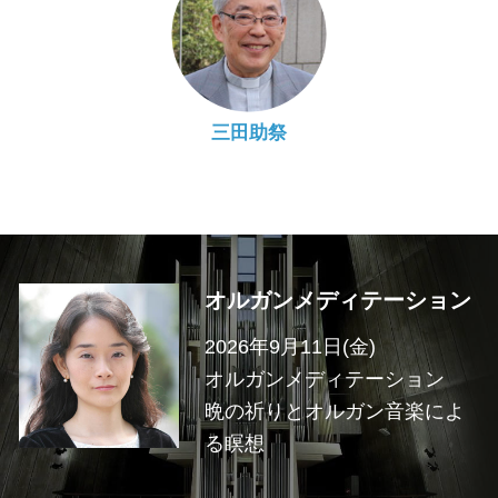
三田助祭
オルガンメディテーション
2026年9月11日(金)
オルガンメディテーション
晩の祈りとオルガン音楽によ
る瞑想