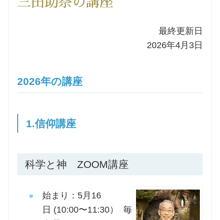
三田助祭の講座
洗礼を希望される方
最終更新日
2026年4月3日
講座のご案内
小池神父の講座
2026年の講座
森田神父の講座
1.信仰講座
シスター中島の講座
教区カテキスタの講座
科学と神 ZOOM講座
三田助祭の講座
始まり：
5
月
16
日
(10:00
〜
11:30
）
毎
オルガンメディテーション