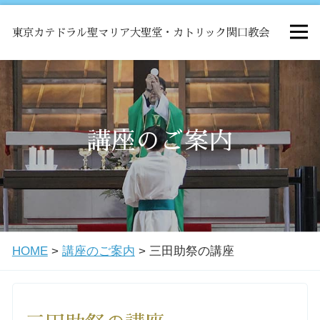
東京カテドラル聖マリア大聖堂・カトリック関口教会
HOME
ミサ
講座のご案内
お知らせ
関口教会について
HOME
>
講座のご案内
>
三田助祭の講座
教会学校・中高生会
はじめての方へ