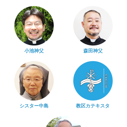
小池神父
森田神父
シスター中島
教区カテキスタ