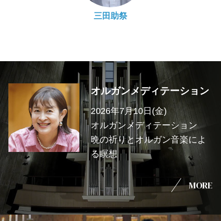
三田助祭
オルガンメディテーション
2026年7月10日(金)
オルガンメディテーション
晩の祈りとオルガン音楽によ
る瞑想
MORE