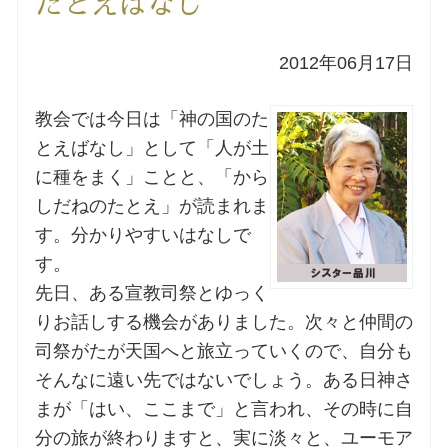
たとえばなし
洗礼を希望される方
2012年06月17日
講座のご案内
教会では今日は「神の国のた
とえばなし」として「人が土
小池神父の講座
に種をまく」ことと、「から
しだねのたとえ」が読まれま
森田神父の講座
す。分かりやすいはなしで
す。
シスター中島の講座
先日、ある宣教司祭とゆっく
教区カテキスタの講座
りお話しする機会がありました。次々と仲間の
司祭がたが天国へと旅立っていくので、自分も
三田助祭の講座
そんなに遠い先ではないでしょう。ある日神さ
まが「はい、ここまで」と言われ、その時に自
オルガンメディテーション
分の旅が終わりますと、実に淡々と、ユーモア