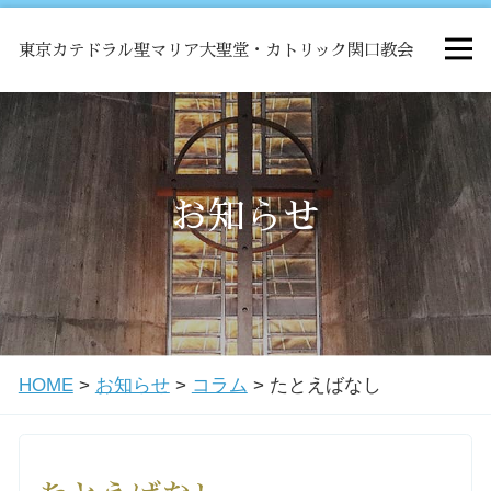
東京カテドラル聖マリア大聖堂・カトリック関口教会
HOME
ミサ
お知らせ
お知らせ
関口教会について
HOME
>
お知らせ
>
コラム
>
たとえばなし
教会学校・中高生会
はじめての方へ