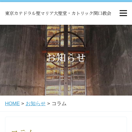
東京カテドラル聖マリア大聖堂・カトリック関口教会
HOME
ミサ
お知らせ
お知らせ
関口教会について
HOME
>
お知らせ
>
コラム
教会学校・中高生会
はじめての方へ