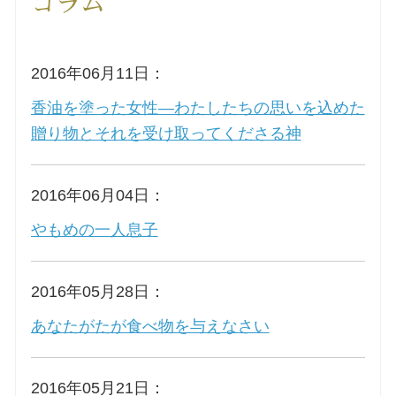
コラム
洗礼を希望される方
2016年06月11日：
講座のご案内
香油を塗った女性―わたしたちの思いを込めた
贈り物とそれを受け取ってくださる神
小池神父の講座
森田神父の講座
2016年06月04日：
やもめの一人息子
シスター中島の講座
教区カテキスタの講座
2016年05月28日：
あなたがたが食べ物を与えなさい
三田助祭の講座
オルガンメディテーション
2016年05月21日：