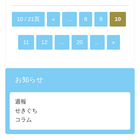
10 / 21頁
«
...
8
9
10
11
12
...
20
...
»
お知らせ
週報
せきぐち
コラム