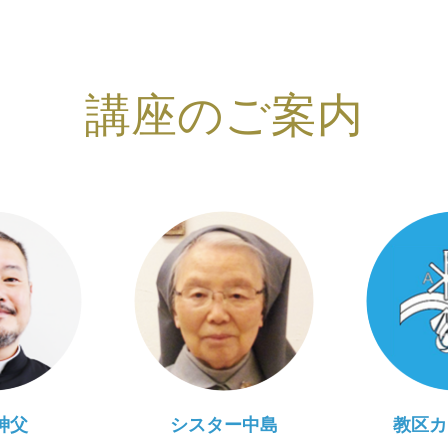
講座のご案内
神父
シスター中島
教区カ