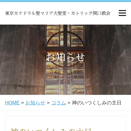
東京カテドラル聖マリア大聖堂・カトリック関口教会
HOME
ミサ
お知らせ
お知らせ
関口教会について
HOME
>
お知らせ
>
コラム
>
神のいつくしみの主日
教会学校・中高生会
はじめての方へ