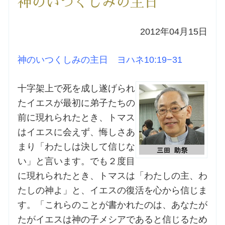
神のいつくしみの主日
洗礼を希望される方
2012年04月15日
講座のご案内
神のいつくしみの主日 ヨハネ10:19−31
小池神父の講座
十字架上で死を成し遂げられ
たイエスが最初に弟子たちの
森田神父の講座
前に現れられたとき、トマス
はイエスに会えず、悔しさあ
シスター中島の講座
まり「わたしは決して信じな
い」と言います。でも２度目
教区カテキスタの講座
に現れられたとき、トマスは「わたしの主、わ
三田助祭の講座
たしの神よ」と、イエスの復活を心から信じま
す。「これらのことが書かれたのは、あなたが
たがイエスは神の子メシアであると信じるため
オルガンメディテーション