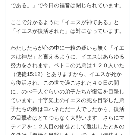
である。」で今日の福音は閉じられています。
お問合せ
ここで分かるように「イエスが神である」と
「イエスが復活された」は対になっています。
交通・アクセス
わたしたちが心の中に一粒の疑いも無く「イエ
ご利用にあたって
スは神だ」と言えるように、イエスはあらゆる
努力をされます。ペトロの兄弟は１２０人いた
交通・アクセス
（使徒15:12）とありますから、イエスが死か
ら復活され、この世で過ごされた４０日の間
に、のべ千人ぐらいの弟子たちが復活を目撃し
ています。十字架上のイエスの死を目撃した弟
子たちの数はヨハネただ一人でしたから、復活
の目撃者はとてつもなく大勢います。さらにマ
ティアを１２人目の使徒として選出したときの