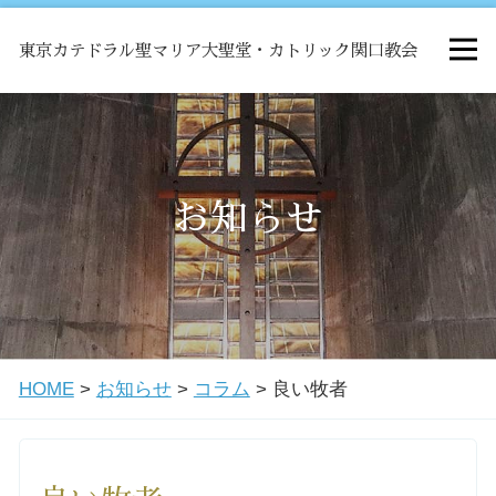
東京カテドラル聖マリア大聖堂・カトリック関口教会
HOME
ミサ
お知らせ
お知らせ
関口教会について
HOME
>
お知らせ
>
コラム
>
良い牧者
教会学校・中高生会
はじめての方へ