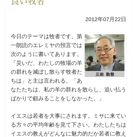
良い牧者
洗礼を希望される方
2012年07月22日
講座のご案内
今日のテーマは牧者です。第
一朗読のエレミヤの預言では
小池神父の講座
次のように書いてあります。
「災いだ、わたしの牧場の羊
森田神父の講座
の群れを滅ぼし散らす牧者た
ちは」と主は言われる。「あ
シスター中島の講座
なたたちは、私の羊の群れを散らし、追い払う
教区カテキスタの講座
ばかりで顧みることをしなかった。」
三田助祭の講座
イエスは若者を大事にされます。ミサに来てい
る方々の平均年齢を見て下さい。わたしたちは
イエスの教えがどんなに魅力的だか若者に教え
オルガンメディテーション