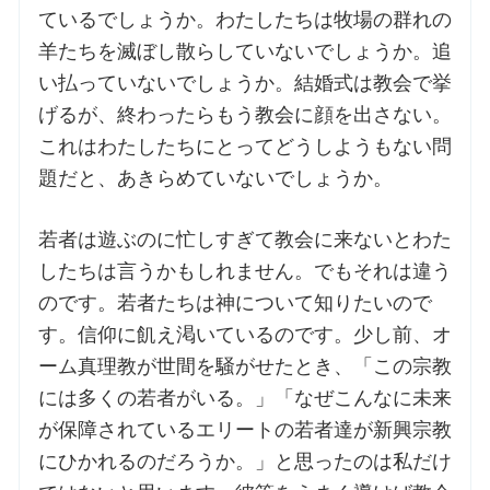
ているでしょうか。わたしたちは牧場の群れの
羊たちを滅ぼし散らしていないでしょうか。追
お問合せ
い払っていないでしょうか。結婚式は教会で挙
げるが、終わったらもう教会に顔を出さない。
交通・アクセス
これはわたしたちにとってどうしようもない問
題だと、あきらめていないでしょうか。
ご利用にあたって
若者は遊ぶのに忙しすぎて教会に来ないとわた
交通・アクセス
したちは言うかもしれません。でもそれは違う
のです。若者たちは神について知りたいので
す。信仰に飢え渇いているのです。少し前、オ
ーム真理教が世間を騒がせたとき、「この宗教
には多くの若者がいる。」「なぜこんなに未来
が保障されているエリートの若者達が新興宗教
にひかれるのだろうか。」と思ったのは私だけ