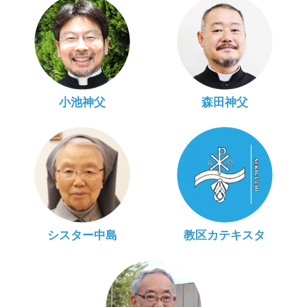
小池神父
森田神父
シスター中島
教区カテキスタ