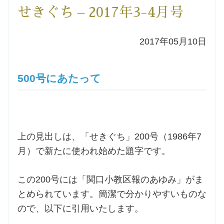
せきぐち – 2017年3-4月号
洗礼を希望される方
2017年05月10日
講座のご案内
小池神父の講座
500号にあたって
森田神父の講座
シスター中島の講座
上の見出しは、「せきぐち」200号（1986年7
月）で新たに使われ始めた題字です。
教区カテキスタの講座
この200号には「関口小教区報のあゆみ」がま
三田助祭の講座
とめられています。簡潔で分かりやすいものな
ので、以下に引用いたします。
オルガンメディテーション