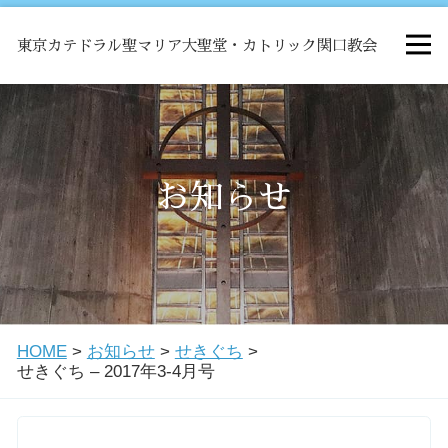
東京カテドラル聖マリア大聖堂・カトリック関口教会
HOME
ミサ
お知らせ
お知らせ
関口教会について
HOME
>
お知らせ
>
せきぐち
>
教会学校・中高生会
せきぐち – 2017年3-4月号
はじめての方へ