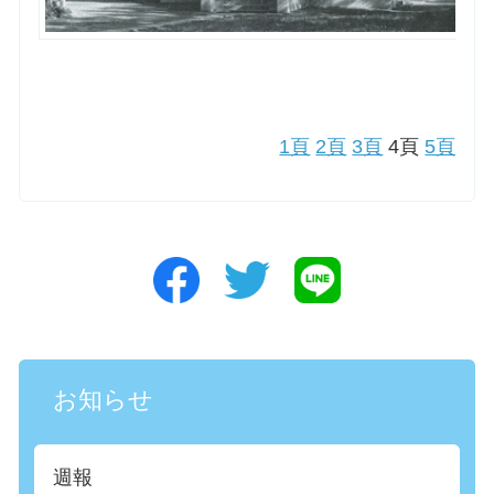
1頁
2頁
3頁
4頁
5頁
お知らせ
週報