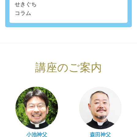
せきぐち
コラム
講座のご案内
小池神父
森田神父