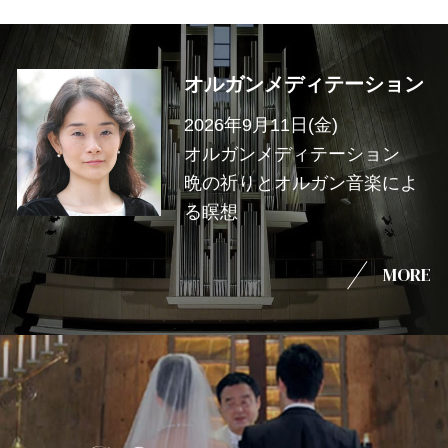
オルガンメディテーション
2026年9月11日(金)
オルガンメディテーション
晩の祈りとオルガン音楽によ
る瞑想
MORE