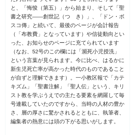
と、「悔悛（第五）」から始まり、そして「聖
書之研究――創世記（つゞき）」、「ドン・ボ
スコ傳」と続いて、最後のページが会計報告
（「布教費」となっています）や信徒動向とい
った、お知らせのページに充てられています
（なお、52号のこの欄には「瀕死小児授洗」
という言葉が見られます。今に比べ、はるかに
新生児死亡率が高かった時代のものであること
が自ずと理解できます）。一小教区報で「カテ
キズム」「聖書注解」「聖人伝」という、キリ
スト教を学ぶうえでの主たる要素を網羅して毎
号連載していたのですから、当時の人材の豊か
さ、層の厚さに驚かされるとともに、執筆者、
編集者の熱意には頭の下がる思いがします。