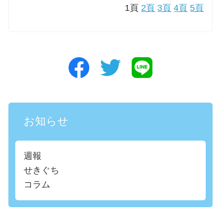
1頁
2頁
3頁
4頁
5頁
お知らせ
週報
せきぐち
コラム