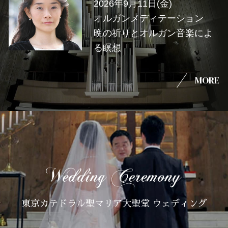
2026年9月11日(金)
オルガンメディテーション
晩の祈りとオルガン音楽によ
る瞑想
MORE
東京カテドラル聖マリア大聖堂 ウェディング