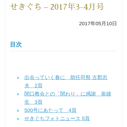
せきぐち – 2017年3-4月号
洗礼を希望される方
2017年05月10日
講座のご案内
小池神父の講座
目次
森田神父の講座
シスター中島の講座
出会っていく春に 助任司祭 古郡忠
夫 2頁
教区カテキスタの講座
関口教会との「関わり」に感謝 泉雄
生 3頁
三田助祭の講座
500号にあたって 4頁
せきぐちフォトニュース 5頁
オルガンメディテーション