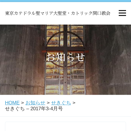
東京カテドラル聖マリア大聖堂・カトリック関口教会
HOME
ミサ
お知らせ
お知らせ
関口教会について
HOME
>
お知らせ
>
せきぐち
>
教会学校・中高生会
せきぐち – 2017年3-4月号
はじめての方へ