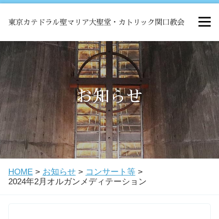
東京カテドラル聖マリア大聖堂・カトリック関口教会
HOME
ミサ
お知らせ
お知らせ
関口教会について
HOME
>
お知らせ
>
コンサート等
>
教会学校・中高生会
2024年2月オルガンメディテーション
はじめての方へ