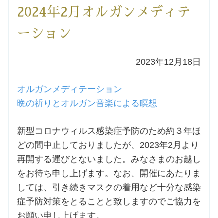
2024年2月オルガンメディテ
洗礼を希望される方
ーション
講座のご案内
2023年12月18日
小池神父の講座
オルガンメディテーション
森田神父の講座
晩の祈りとオルガン音楽による瞑想
シスター中島の講座
新型コロナウィルス感染症予防のため約３年ほ
どの間中止しておりましたが、2023年2月より
教区カテキスタの講座
再開する運びとないました。みなさまのお越し
をお待ち申し上げます。なお、開催にあたりま
三田助祭の講座
しては、引き続きマスクの着用など十分な感染
症予防対策をとることと致しますのでご協力を
オルガンメディテーション
お願い申し上げます。