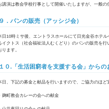
お講演は教会学校行事として開催いたしますが、一般の
９．パンの販売（アッシジ会）
本日10時ミサ後、エントラスホールにて日光金谷ホテ
るイクトス（社会福祉法人むくどり）のパンの販売を行
おります。
１０.「生活困窮者を支援する会」からの
本日、下記の募金と献品を行いますので、ご協力のほ
・麹町教会カレーの会への献金
・山谷夜回りの会への献品