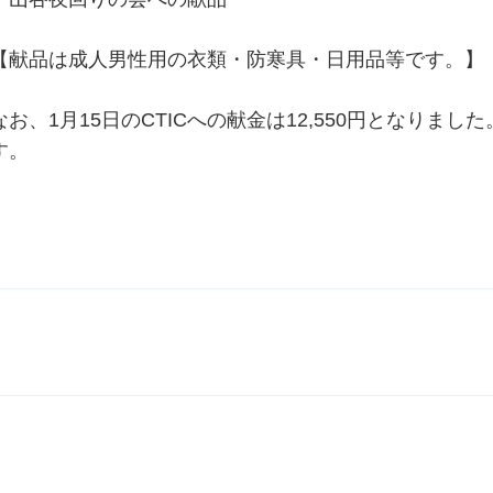
【献品は成人男性用の衣類・防寒具・日用品等です。】
なお、1月15日のCTICへの献金は12,550円となりま
す。