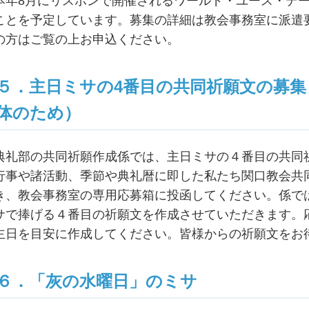
本年8月にリスボンで開催されるワールド・ユース・デ
ことを予定しています。募集の詳細は教会事務室に派遣
の方はご覧の上お申込ください。
５．主日ミサの4番目の共同祈願文の募
体のため）
典礼部の共同祈願作成係では、主日ミサの４番目の共同
行事や諸活動、季節や典礼暦に即した私たち関口教会共
き、教会事務室の専用応募箱に投函してください。係で
サで捧げる４番目の祈願文を作成させていただきます。
主日を目安に作成してください。皆様からの祈願文をお
６．「灰の水曜日」のミサ