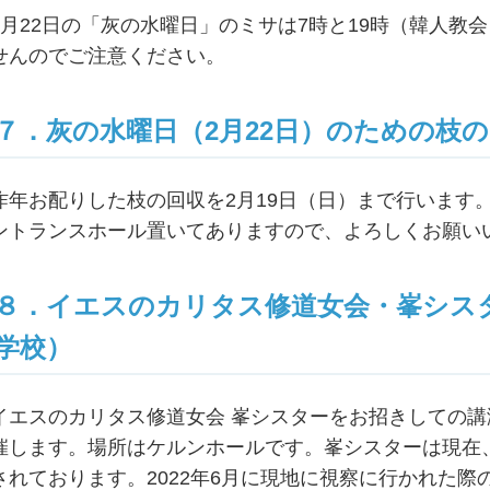
2月22日の「灰の水曜日」のミサは7時と19時（韓人教
せんのでご注意ください。
７．灰の水曜日（2月22日）のための枝
昨年お配りした枝の回収を2月19日（日）まで行います
ントランスホール置いてありますので、よろしくお願い
８．イエスのカリタス修道女会・峯シス
学校）
イエスのカリタス修道女会 峯シスターをお招きしての講演
催します。場所はケルンホールです。峯シスターは現在
されております。2022年6月に現地に視察に行かれた