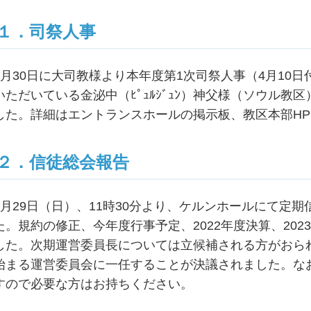
１．司祭人事
1月30日に大司教様より本年度第1次司祭人事（4月10
いただいている金泌中（ﾋﾟｭﾙｼﾞｭﾝ）神父様（ソウル
した。詳細はエントランスホールの掲示板、教区本部H
２．信徒総会報告
1月29日（日）、11時30分より、ケルンホールにて定
た。規約の修正、今年度行事予定、2022年度決算、20
した。次期運営委員長については立候補される方がおら
始まる運営委員会に一任することが決議されました。な
すので必要な方はお持ちください。