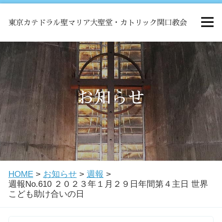
東京カテドラル聖マリア大聖堂・カトリック関口教会
HOME
ミサ
お知らせ
お知らせ
関口教会について
HOME
>
お知らせ
>
週報
>
教会学校・中高生会
週報No.610 ２０２３年１月２９日年間第４主日 世界
こども助け合いの日
はじめての方へ