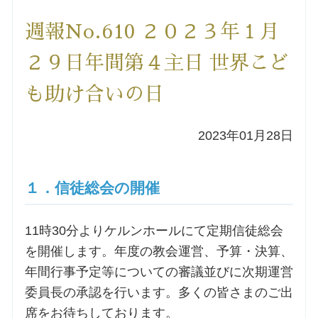
洗礼を希望される方
週報No.610 ２０２３年１月
２９日年間第４主日 世界こど
講座のご案内
も助け合いの日
小池神父の講座
2023年01月28日
森田神父の講座
１．信徒総会の開催
シスター中島の講座
教区カテキスタの講座
11時30分よりケルンホールにて定期信徒総会
を開催します。年度の教会運営、予算・決算、
三田助祭の講座
年間行事予定等についての審議並びに次期運営
委員長の承認を行います。多くの皆さまのご出
オルガンメディテーション
席をお待ちしております。