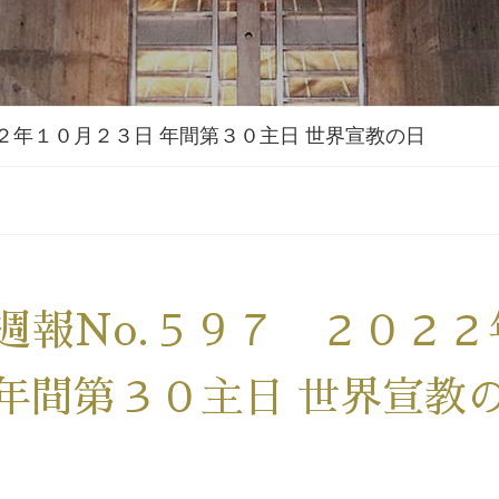
２２年１０月２３日 年間第３０主日 世界宣教の日
週報No.５９７ ２０２
年間第３０主日 世界宣教