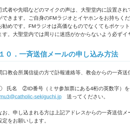
司式者や先唱などのマイクの声は、大聖堂内に設置されてい
ができます。ご自身のFMラジオとイヤホンをお持ちく
お勧めです。FMラジオは高価なものでなくてもポケッ
ます。大聖堂内では周りに迷惑がかからないよう必ずイ
１０．一斉送信メールの申し込み方法
関口教会所属信徒の方で訃報連絡等、教会からの一斉送
① 氏名 ②ID番号（ミサ参加票にある4桁の英数字
imu3@catholic-sekiguchi.jp
送ってください。
なお、申し込まれる方は上記アドレスからの一斉送信メ
設定をお願いします。