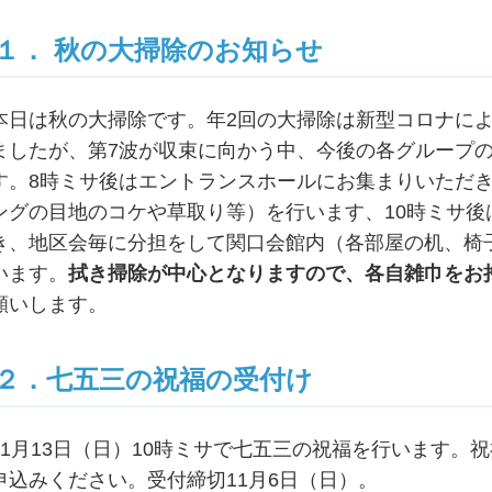
１． 秋の大掃除のお知らせ
本日は秋の大掃除です。年2回の大掃除は新型コロナに
ましたが、第7波が収束に向かう中、今後の各グループ
す。8時ミサ後はエントランスホールにお集まりいただ
ングの目地のコケや草取り等）を行います、10時ミサ後
き、地区会毎に分担をして関口会館内（各部屋の机、椅
います。
拭き掃除が中心となりますので、各自雑巾をお
願いします。
２．七五三の祝福の受付け
11月13日（日）10時ミサで七五三の祝福を行います。
申込みください。受付締切11月6日（日）。