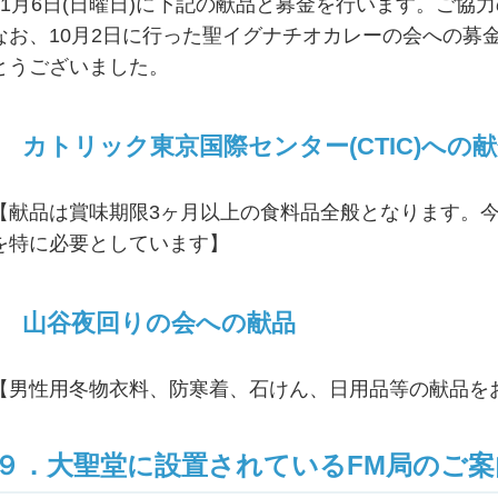
11月6日(日曜日)に下記の献品と募金を行います。ご協
なお、10月2日に行った聖イグナチオカレーの会への募金は
とうございました。
カトリック東京国際センター(CTIC)へ
【献品は賞味期限3ヶ月以上の食料品全般となります。
を特に必要としています】
山谷夜回りの会への献品
【男性用冬物衣料、防寒着、石けん、日用品等の献品
９．大聖堂に設置されているFM局のご案