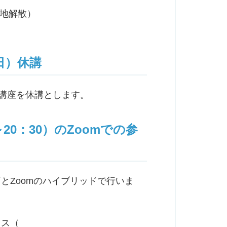
現地解散）
日）休講
門講座を休講とします。
20：30）のZoomでの参
とZoomのハイブリッドで行いま
レス（