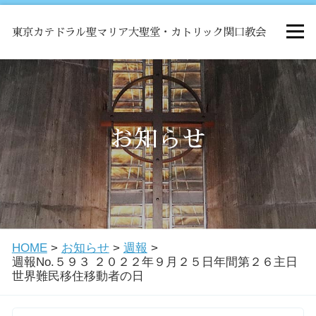
東京カテドラル聖マリア大聖堂・カトリック関口教会
HOME
ミサ
お知らせ
お知らせ
関口教会について
HOME
>
お知らせ
>
週報
>
教会学校・中高生会
週報No.５９３ ２０２２年９月２５日年間第２６主日
世界難民移住移動者の日
はじめての方へ