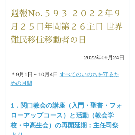
洗礼を希望される方
週報No.５９３ ２０２２年９
月２５日年間第２６主日 世界
講座のご案内
難民移住移動者の日
小池神父の講座
2022年09月24日
森田神父の講座
＊9月1日～10月4日
すべてのいのちを守るた
シスター中島の講座
めの月間
教区カテキスタの講座
1．関口教会の講座（入門・聖書・フォ
三田助祭の講座
ローアップコース）と活動（教会学
校・中高生会）の再開延期：主任司祭
オルガンメディテーション