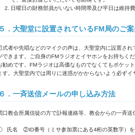
日曜日の財務部員がいない時間帯及び平日は維持
５．大聖堂に設置されているFM局のご案
司式者や先唱などのマイクの声は、大聖堂内に設置されてい
ができます。ご自身のFMラジオとイヤホンをお持ちく
お勧めです。FMラジオは高価なものでなくてもポケッ
ます。大聖堂内では周りに迷惑がかからないよう必ずイ
６．一斉送信メールの申し込み方法
関口教会所属信徒の方で訃報連絡等、教会からの一斉送
① 氏名 ②ID番号（ミサ参加票にある4桁の英数字