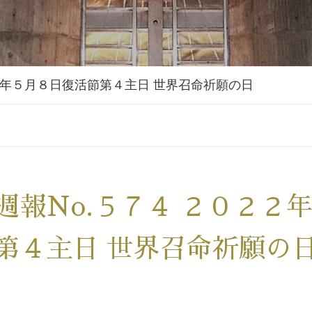
２２年５月８日復活節第４主日 世界召命祈願の日
週報No.５７４ ２０２２
第４主日 世界召命祈願の