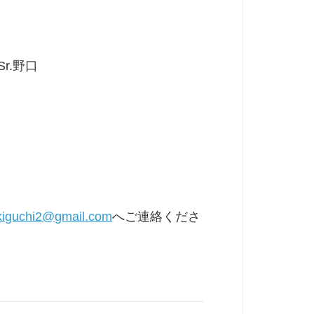
r.野口
kiguchi2@gmail.com
へご連絡くださ
ス