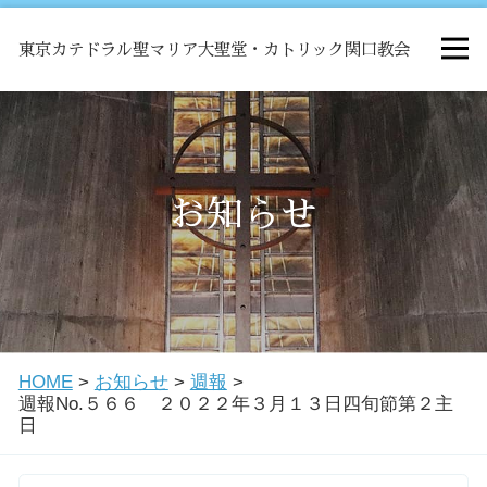
東京カテドラル聖マリア大聖堂・カトリック関口教会
HOME
ミサ
お知らせ
お知らせ
関口教会について
HOME
>
お知らせ
>
週報
>
教会学校・中高生会
週報No.５６６ ２０２２年３月１３日四旬節第２主
日
はじめての方へ