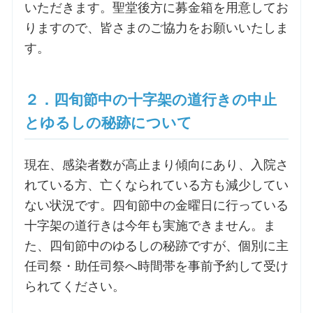
いただきます。聖堂後方に募金箱を用意してお
りますので、皆さまのご協力をお願いいたしま
お問合せ
す。
交通・アクセス
２．四旬節中の十字架の道行きの中止
ご利用にあたって
とゆるしの秘跡について
現在、感染者数が高止まり傾向にあり、入院さ
交通・アクセス
れている方、亡くなられている方も減少してい
ない状況です。四旬節中の金曜日に行っている
十字架の道行きは今年も実施できません。ま
た、四旬節中のゆるしの秘跡ですが、個別に主
任司祭・助任司祭へ時間帯を事前予約して受け
られてください。