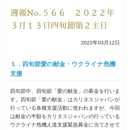
洗礼を希望される方
週報No.５６６ ２０２２年
３月１３日四旬節第２主日
講座のご案内
2022年03月12日
小池神父の講座
森田神父の講座
１．四旬節愛の献金・ウクライナ危機
支援
シスター中島の講座
四旬節中、四旬節「愛の献金」の募金を行いま
教区カテキスタの講座
す。四旬節「愛の献金」はカリタスジャパンが
行っている各種支援活動に使われますが、今回
三田助祭の講座
は献金の半額をカリタスジャパンの行っている
ウクライナ危機人道支援緊急募金に当てさせて
オルガンメディテーション