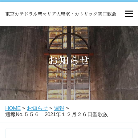
東京カテドラル聖マリア大聖堂・カトリック関口教会
HOME
ミサ
お知らせ
お知らせ
関口教会について
HOME
>
お知らせ
>
週報
>
教会学校・中高生会
週報No.５５６ 2021年１２月２６日聖歌族
はじめての方へ