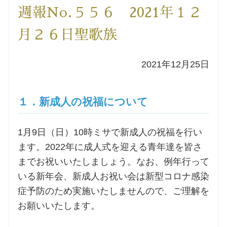
週報No.５５６ 2021年１２
洗礼を希望される方
月２６日聖歌族
講座のご案内
2021年12月25日
小池神父の講座
１．新成人の祝福について
森田神父の講座
1月9日（日）10時ミサで新成人の祝福を行い
シスター中島の講座
ます。2022年に成人式を迎える青年達を皆さ
までお祝いいたしましょう。なお、例年行って
教区カテキスタの講座
いる新年会、新成人お祝い会は新型コロナ感染
症予防のため実施いたしませんので、ご理解を
三田助祭の講座
お願いいたします。
オルガンメディテーション