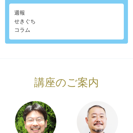
週報
せきぐち
コラム
講座のご案内