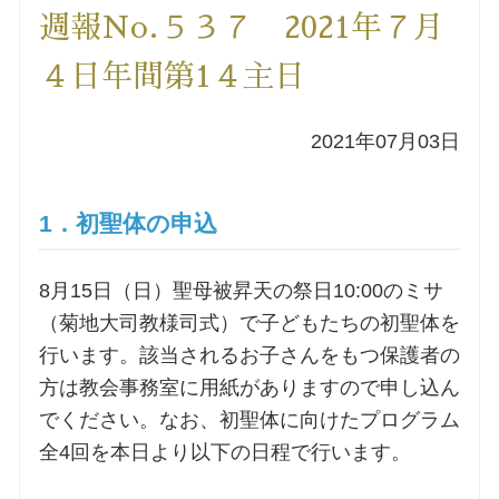
週報No.５３７ 2021年７月
洗礼を希望される方
４日年間第1４主日
講座のご案内
2021年07月03日
小池神父の講座
1．初聖体の申込
森田神父の講座
8月15日（日）聖母被昇天の祭日10:00のミサ
シスター中島の講座
（菊地大司教様司式）で子どもたちの初聖体を
行います。該当されるお子さんをもつ保護者の
教区カテキスタの講座
方は教会事務室に用紙がありますので申し込ん
でください。なお、初聖体に向けたプログラム
三田助祭の講座
全4回を本日より以下の日程で行います。
オルガンメディテーション