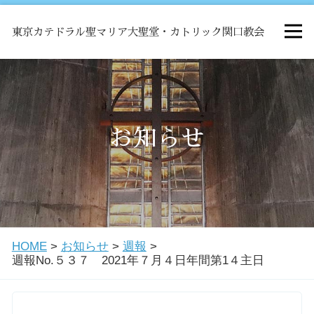
東京カテドラル聖マリア大聖堂・カトリック関口教会
HOME
ミサ
お知らせ
お知らせ
関口教会について
HOME
>
お知らせ
>
週報
>
教会学校・中高生会
週報No.５３７ 2021年７月４日年間第1４主日
はじめての方へ