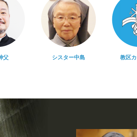
神父
シスター中島
教区カ