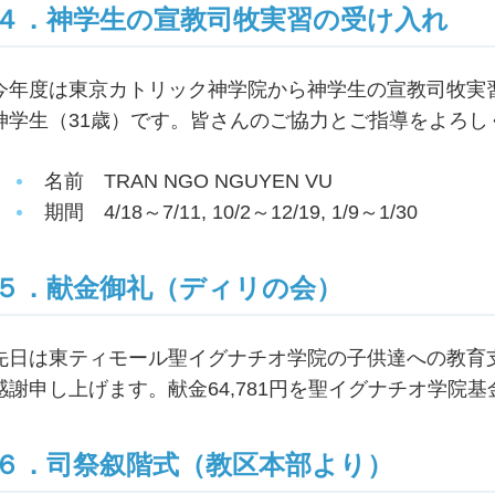
４．神学生の宣教司牧実習の受け入れ
今年度は東京カトリック神学院から神学生の宣教司牧実
神学生（31歳）です。皆さんのご協力とご指導をよろし
名前 TRAN NGO NGUYEN VU
期間 4/18～7/11, 10/2～12/19, 1/9～1/30
５．献金御礼（ディリの会）
先日は東ティモール聖イグナチオ学院の子供達への教育
感謝申し上げます。献金64,781円を聖イグナチオ学院
６．司祭叙階式（教区本部より）