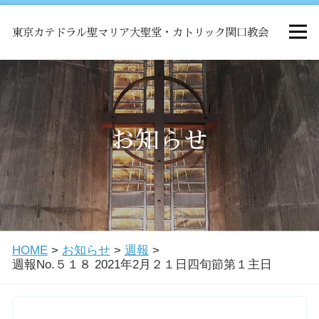
東京カテドラル聖マリア大聖堂・カトリック関口教会
HOME
ミサ
お知らせ
お知らせ
関口教会について
HOME
>
お知らせ
>
週報
>
教会学校・中高生会
週報No.５１８ 2021年2月２１日四旬節第１主日
はじめての方へ