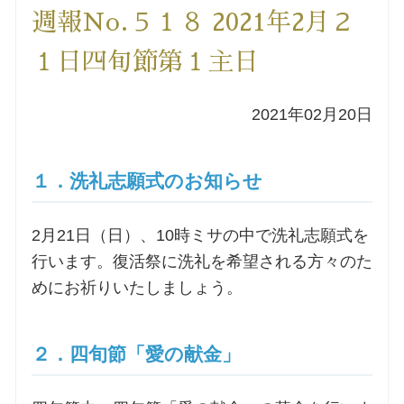
週報No.５１８ 2021年2月２
洗礼を希望される方
１日四旬節第１主日
講座のご案内
2021年02月20日
小池神父の講座
１．洗礼志願式のお知らせ
森田神父の講座
2月21日（日）、10時ミサの中で洗礼志願式を
シスター中島の講座
行います。復活祭に洗礼を希望される方々のた
めにお祈りいたしましょう。
教区カテキスタの講座
三田助祭の講座
２．四旬節「愛の献金」
オルガンメディテーション