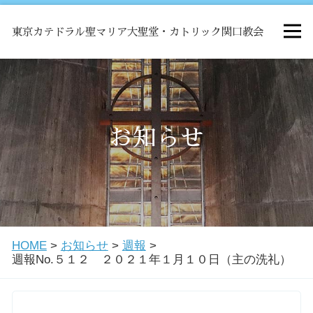
東京カテドラル聖マリア大聖堂・カトリック関口教会
HOME
ミサ
お知らせ
お知らせ
関口教会について
HOME
>
お知らせ
>
週報
>
教会学校・中高生会
週報No.５１２ ２０２１年１月１０日（主の洗礼）
はじめての方へ