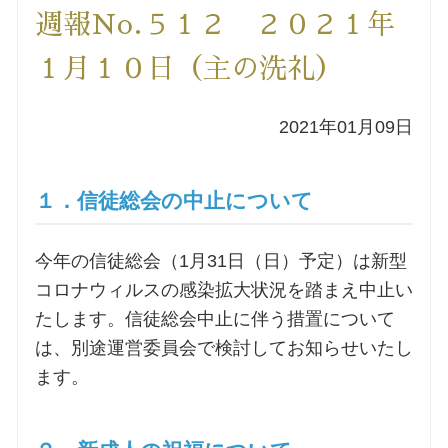
週報No.５１２ ２０２１年
洗礼を希望される方
１月１０日（主の洗礼）
講座のご案内
2021年01月09日
小池神父の講座
１．信徒総会の中止について
森田神父の講座
今年の信徒総会（1月31日（日）予定）は新型
シスター中島の講座
コロナウィルスの感染拡大状況を踏まえ中止い
たします。信徒総会中止に伴う措置について
教区カテキスタの講座
は、別途運営委員会で検討してお知らせいたし
ます。
三田助祭の講座
オルガンメディテーション