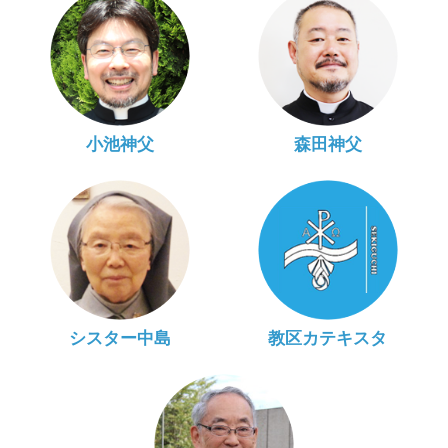
小池神父
森田神父
シスター中島
教区カテキスタ