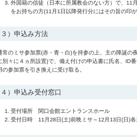
外国籍の信徒（日本に所属教会のない方）で、11
をお持ちの方(11月1日以降発行分にはその旨の印
３）申込み方法
通常のミサ参加票(赤・青・白)を持参の上、主の降誕の
に別々に４ヵ所設置)で、備え付けの申込書に氏名、ID
用の参加票を引き換えに受け取る。
４）申込み受付窓口
受付場所 関口会館エントランスホール
受付日時 11月28日(土)前晩ミサ～12月13日(日)