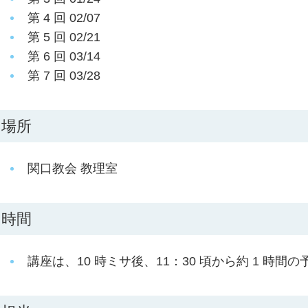
第 4 回 02/07
第 5 回 02/21
第 6 回 03/14
第 7 回 03/28
場所
関口教会 教理室
時間
講座は、10 時ミサ後、11：30 頃から約 1 時間