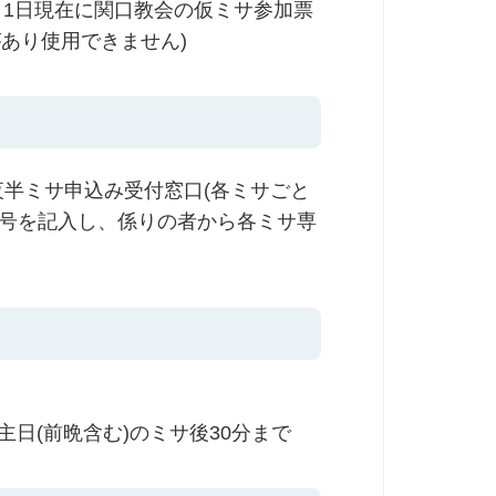
月1日現在に関口教会の仮ミサ参加票
があり使用できません)
夜半ミサ申込み受付窓口(各ミサごと
番号を記入し、係りの者から各ミサ専
各主日(前晩含む)のミサ後30分まで