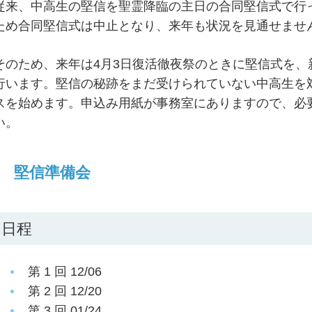
従来、中高生の堅信を聖霊降臨の主日の合同堅信式で行
ため合同堅信式は中止となり、来年も状況を見通せませ
そのため、来年は4月3日復活徹夜祭のときに堅信式を
行います。堅信の秘跡をまだ受けられていない中高生を
スを始めます。申込み用紙が事務室にありますので、必
い。
堅信準備会
日程
第 1 回 12/06
第 2 回 12/20
第 3 回 01/24