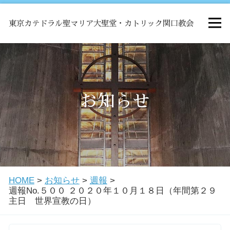
東京カテドラル聖マリア大聖堂・カトリック関口教会
HOME
ミサ
お知らせ
お知らせ
関口教会について
HOME
>
お知らせ
>
週報
>
教会学校・中高生会
週報No.５００ ２０２０年１０月１８日（年間第２９
主日 世界宣教の日）
はじめての方へ