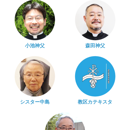
小池神父
森田神父
シスター中島
教区カテキスタ