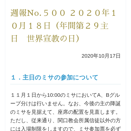
洗礼を希望される方
週報No.５００ ２０２０年１
０月１８日（年間第２９主
講座のご案内
日 世界宣教の日）
小池神父の講座
2020年10月17日
森田神父の講座
１．主日のミサの参加について
シスター中島の講座
教区カテキスタの講座
１１月１日から10:00のミサにおいてA、Bグル
ープ分けは行いません。なお、今後の主の降誕
三田助祭の講座
のミサを見据えて、座席の配置を見直します。
ただし、従来通り、関口教会所属信徒以外の方
オルガンメディテーション
には入場制限をしますので、ミサ参加票を必ず