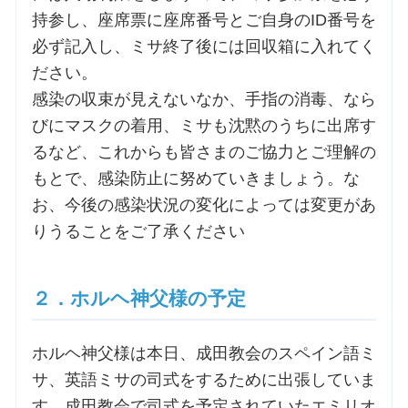
持参し、座席票に座席番号とご自身のID番号を
必ず記入し、ミサ終了後には回収箱に入れてく
お問合せ
ださい。
感染の収束が見えないなか、手指の消毒、なら
交通・アクセス
びにマスクの着用、ミサも沈黙のうちに出席す
るなど、これからも皆さまのご協力とご理解の
ご利用にあたって
もとで、感染防止に努めていきましょう。な
お、今後の感染状況の変化によっては変更があ
交通・アクセス
りうることをご了承ください
２．ホルヘ神父様の予定
ホルヘ神父様は本日、成田教会のスペイン語ミ
サ、英語ミサの司式をするために出張していま
す。成田教会で司式を予定されていたエミリオ