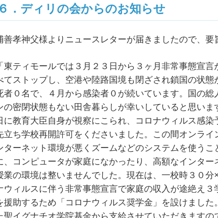
６．ディリの会からのお知らせ
浦善孝神父様よりニュースレターが届きましたので、要
「東ティモールでは３月２３日から３ヶ月非常事態宣言
べてストップし、空港や陸路国境も閉ざされ鎖国の状態
死者０名で、４月から感染者０が続いています。国の総
ンの密閉状態もない田舎暮らしが幸いしていると思いま
日に教育大臣自身が視察にこられ、コロナウィルス感染
先立ち学校再開許可をくださいました。この間オンライ
ンターネット環境が悪くズームなどのシステムを使うこ
に、コンピュータが家庭になかったり、高額なインター
授業の環境は整いませんでした。現在は、一校時３０分
ナウィルスに伴う非常事態宣言で家庭の収入が途絶え３
を援助するため「コロナウィルス奨学金」を設けました
た聖イグナチオ学院基金から支給させていただきますの