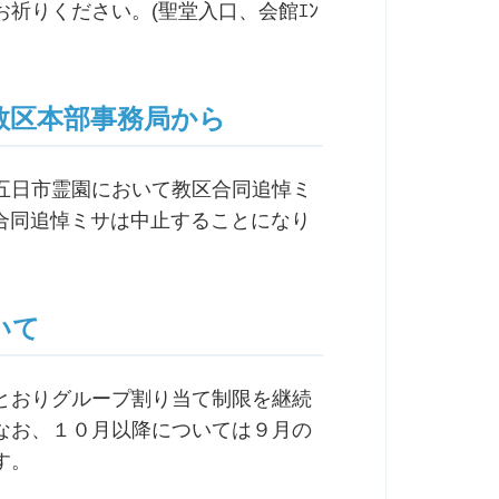
祈りください。(聖堂入口、会館ｴﾝ
教区本部事務局から
五日市霊園において教区合同追悼ミ
区合同追悼ミサは中止することになり
いて
とおりグループ割り当て制限を継続
なお、１０月以降については９月の
す。