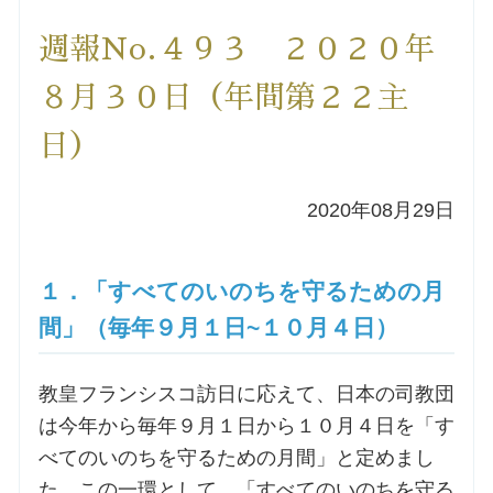
洗礼を希望される方
週報No.４９３ ２０２０年
８月３０日（年間第２２主
講座のご案内
日）
小池神父の講座
2020年08月29日
森田神父の講座
１．「すべてのいのちを守るための月
シスター中島の講座
間」（毎年９月１日~１０月４日）
教区カテキスタの講座
教皇フランシスコ訪日に応えて、日本の司教団
三田助祭の講座
は今年から毎年９月１日から１０月４日を「す
べてのいのちを守るための月間」と定めまし
オルガンメディテーション
た。この一環として、「すべてのいのちを守る