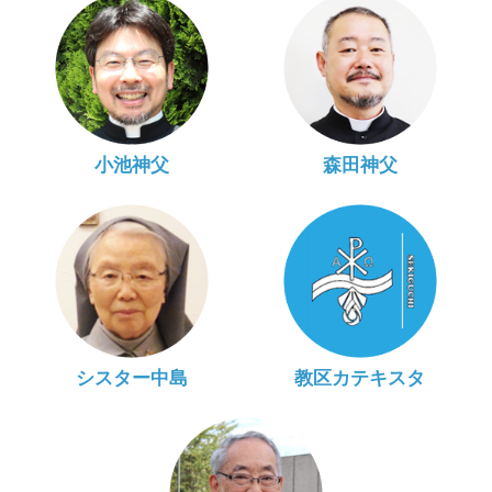
小池神父
森田神父
シスター中島
教区カテキスタ