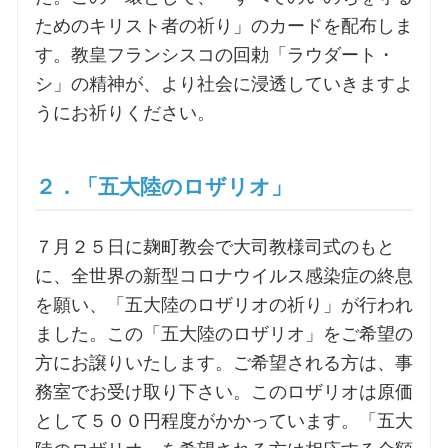
ためのキリスト者の祈り」のカードを配布しま
お問合せ
す。教皇フランシスコの回勅「ラウダート・
シ」の精神が、より社会に浸透していきますよ
交通・アクセス
うにお祈りください。
ご利用にあたって
２．「五大陸のロザリオ」
交通・アクセス
７月２５日に麹町教会で大司教様司式のもと
に、全世界の新型コロナウイルス感染症の終息
を願い、「五大陸のロザリオの祈り」が行われ
ました。この「五大陸のロザリオ」をご希望の
方にお譲りいたします。ご希望される方は、事
務室でお受け取り下さい。このロザリオは原価
として５００円程度がかかっています。「五大