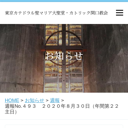
東京カテドラル聖マリア大聖堂・カトリック関口教会
HOME
ミサ
お知らせ
お知らせ
関口教会について
HOME
>
お知らせ
>
週報
>
教会学校・中高生会
週報No.４９３ ２０２０年８月３０日（年間第２２
主日）
はじめての方へ