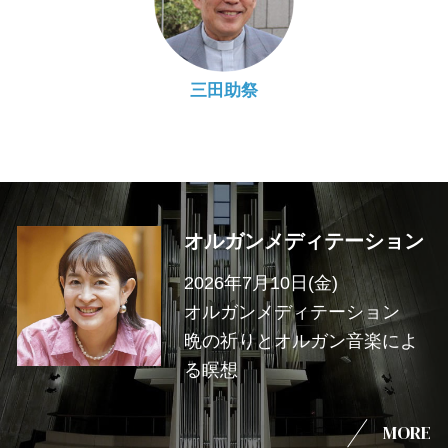
三田助祭
オルガンメディテーション
2026年7月10日(金)
オルガンメディテーション
晩の祈りとオルガン音楽によ
る瞑想
MORE