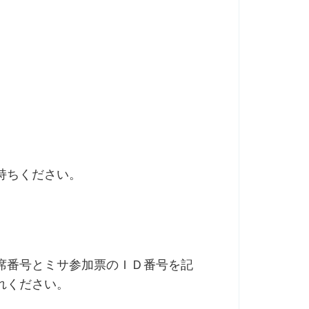
持ちください。
席番号とミサ参加票のＩＤ番号を記
れください。