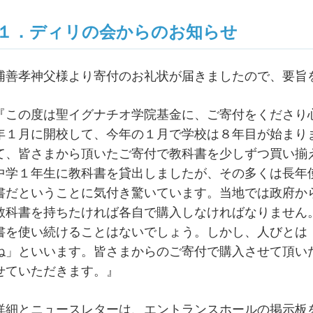
１．ディリの会からのお知らせ
浦善孝神父様より寄付のお礼状が届きましたので、要旨
『この度は聖イグナチオ学院基金に、ご寄付をくださり
年１月に開校して、今年の１月で学校は８年目が始まり
て、皆さまから頂いたご寄付で教科書を少しずつ買い揃
中学１年生に教科書を貸出しましたが、その多くは長年
書だということに気付き驚いています。当地では政府か
教科書を持ちたければ各自で購入しなければなりません
書を使い続けることはないでしょう。しかし、人びとは
ね」といいます。皆さまからのご寄付で購入させて頂い
せていただきます。』
詳細とニュースレターは、エントランスホールの掲示板