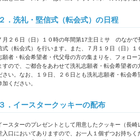
２．洗礼・堅信式（転会式）の日程
７月２６日（日）１０時の年間第17主日ミサ のなか
信式（転会式）を行います。また、７月１９日（日）１
志願者・転会希望者・代父母の方の集まりを、フォロー
ますので、ご都合をあわせて洗礼志願者・転会希望者の
ださい。なお、１９日、２６日とも洗礼志願者・転会希
参加ください。
３．イースタークッキーの配布
イースターのプレゼントとして用意したクッキー（長崎
堂入口においてありますので、お一人１個ずつお持ちく