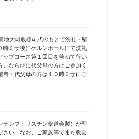
で菊地大司教様司式のもとで洗礼・堅
０時ミサ後にケルンホールにて洗礼
アップコース第１回目を兼ねて行い
方、ならびに代父母の方はご参加く
望者・代父母の方は１０時ミサにご
レデンプトリスチン修道会製）が聖
ださい。なお、ご家族等でまだ教会