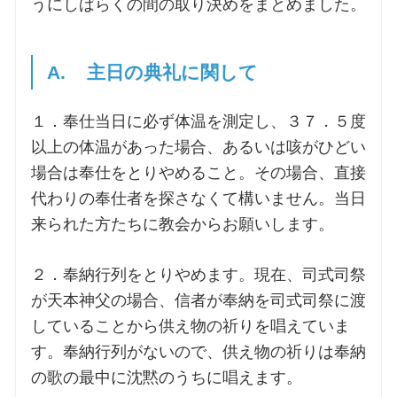
うにしばらくの間の取り決めをまとめました。
お問合せ
A. 主日の典礼に関して
交通・アクセス
１．奉仕当日に必ず体温を測定し、３７．５度
以上の体温があった場合、あるいは咳がひどい
ご利用にあたって
場合は奉仕をとりやめること。その場合、直接
代わりの奉仕者を探さなくて構いません。当日
交通・アクセス
来られた方たちに教会からお願いします。
２．奉納行列をとりやめます。現在、司式司祭
が天本神父の場合、信者が奉納を司式司祭に渡
していることから供え物の祈りを唱えていま
す。奉納行列がないので、供え物の祈りは奉納
の歌の最中に沈黙のうちに唱えます。