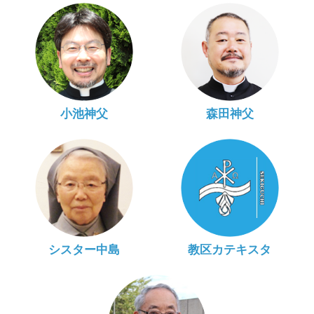
小池神父
森田神父
シスター中島
教区カテキスタ