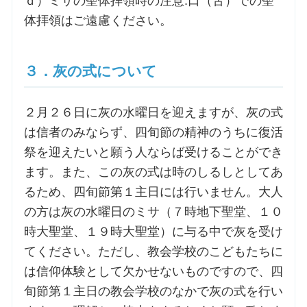
ｄ）ミサの聖体拝領時の注意:口（舌）での聖
体拝領はご遠慮ください。
３．灰の式について
２月２６日に灰の水曜日を迎えますが、灰の式
は信者のみならず、四旬節の精神のうちに復活
祭を迎えたいと願う人ならば受けることができ
ます。また、この灰の式は時のしるしとしてあ
るため、四旬節第１主日には行いません。大人
の方は灰の水曜日のミサ（７時地下聖堂、１０
時大聖堂、１９時大聖堂）に与る中で灰を受け
てください。ただし、教会学校のこどもたちに
は信仰体験として欠かせないものですので、四
旬節第１主日の教会学校のなかで灰の式を行い