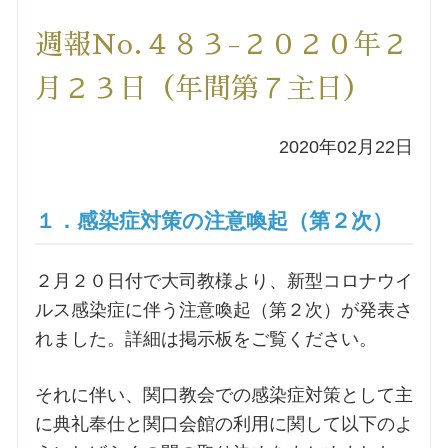
洗礼を希望される方
週報No.４８３-２０２０年２
月２３日（年間第７主日）
講座のご案内
2020年02月22日
小池神父の講座
森田神父の講座
１．感染症対策の注意喚起（第２次）
シスター中島の講座
２月２０日付で大司教様より、新型コロナウイ
ルス感染症に伴う注意喚起（第２次）が発表さ
教区カテキスタの講座
れました。詳細は掲示板をご覧ください。
三田助祭の講座
それに伴い、関口教会での感染症対策として主
に典礼奉仕と関口会館の利用に関して以下のよ
オルガンメディテーション