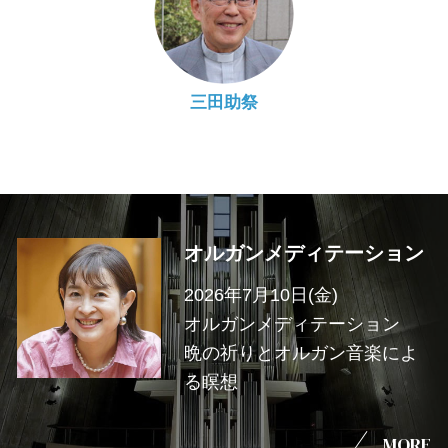
三田助祭
オルガンメディテーション
2026年7月10日(金)
オルガンメディテーション
晩の祈りとオルガン音楽によ
る瞑想
MORE