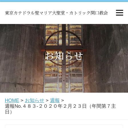
東京カテドラル聖マリア大聖堂・カトリック関口教会
HOME
ミサ
お知らせ
お知らせ
関口教会について
HOME
>
お知らせ
>
週報
>
教会学校・中高生会
週報No.４８３-２０２０年２月２３日（年間第７主
日）
はじめての方へ