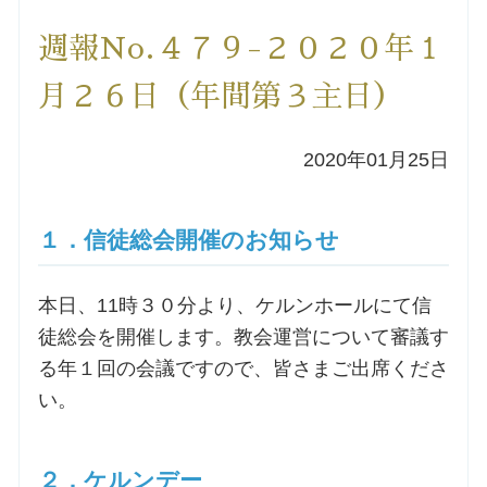
洗礼を希望される方
週報No.４７９-２０２０年１
月２６日（年間第３主日）
講座のご案内
2020年01月25日
小池神父の講座
森田神父の講座
１．信徒総会開催のお知らせ
シスター中島の講座
本日、11時３０分より、ケルンホールにて信
徒総会を開催します。教会運営について審議す
教区カテキスタの講座
る年１回の会議ですので、皆さまご出席くださ
い。
三田助祭の講座
オルガンメディテーション
２．ケルンデー