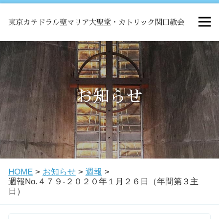
東京カテドラル聖マリア大聖堂・カトリック関口教会
HOME
ミサ
お知らせ
お知らせ
関口教会について
HOME
>
お知らせ
>
週報
>
教会学校・中高生会
週報No.４７９-２０２０年１月２６日（年間第３主
日）
はじめての方へ