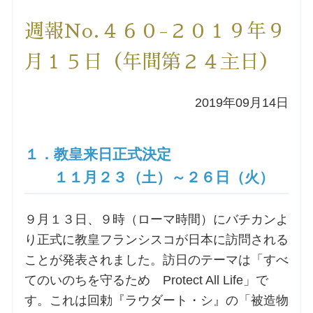
洗礼を希望される方
週報No.４６０-２０１９年９
月１５日（年間第２４主日）
講座のご案内
2019年09月14日
小池神父の講座
森田神父の講座
１．教皇来日正式決定
１１月２３（土）～２６日（火）
シスター中島の講座
９月１３日、９時（ローマ時間）にバチカンよ
教区カテキスタの講座
り正式に教皇フランシスコが日本に訪問される
ことが発表されました。訪日のテーマは「すべ
三田助祭の講座
てのいのちを守るため Protect All Life」で
す。これは回勅『ラウダート・シ』の「被造物
オルガンメディテーション