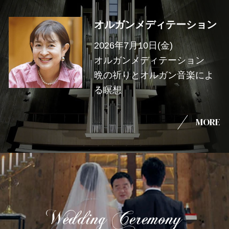
オルガンメディテーション
2026年7月10日(金)
オルガンメディテーション
晩の祈りとオルガン音楽によ
る瞑想
MORE