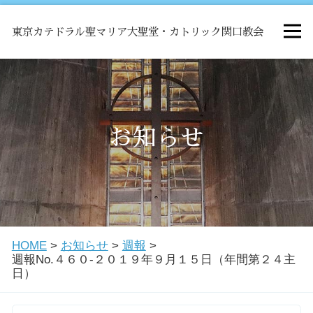
東京カテドラル聖マリア大聖堂・カトリック関口教会
HOME
ミサ
お知らせ
お知らせ
関口教会について
HOME
>
お知らせ
>
週報
>
教会学校・中高生会
週報No.４６０-２０１９年９月１５日（年間第２４主
日）
はじめての方へ