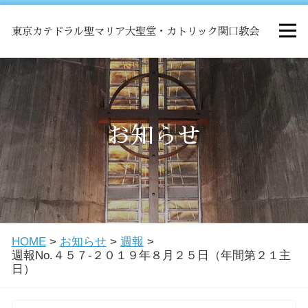
東京カテドラル聖マリア大聖堂・カトリック関口教会
HOME
ミサ
お知らせ
お知らせ
関口教会について
HOME
>
お知らせ
>
週報
>
教会学校・中高生会
週報No.４５７-２０１９年８月２５日（年間第２１主
日）
はじめての方へ