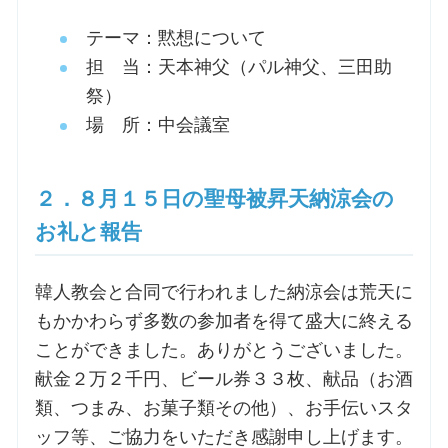
テーマ：黙想について
お問合せ
担 当：天本神父（パル神父、三田助
祭）
交通・アクセス
場 所：中会議室
ご利用にあたって
２．８月１５日の聖母被昇天納涼会の
お礼と報告
交通・アクセス
韓人教会と合同で行われました納涼会は荒天に
もかかわらず多数の参加者を得て盛大に終える
ことができました。ありがとうございました。
献金２万２千円、ビール券３３枚、献品（お酒
類、つまみ、お菓子類その他）、お手伝いスタ
ッフ等、ご協力をいただき感謝申し上げます。