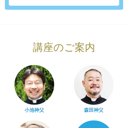
講座のご案内
小池神父
森田神父