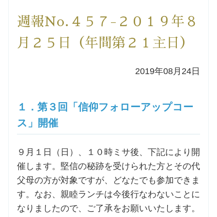
洗礼を希望される方
週報No.４５７-２０１９年８
月２５日（年間第２１主日）
講座のご案内
2019年08月24日
小池神父の講座
森田神父の講座
１．第３回「信仰フォローアップコー
ス」開催
シスター中島の講座
９月１日（日）、１０時ミサ後、下記により開
教区カテキスタの講座
催します。堅信の秘跡を受けられた方とその代
父母の方が対象ですが、どなたでも参加できま
三田助祭の講座
す。なお、親睦ランチは今後行なわないことに
なりましたので、ご了承をお願いいたします。
オルガンメディテーション