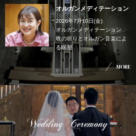
オルガンメディテーション
2026年7月10日(金)
オルガンメディテーション
晩の祈りとオルガン音楽によ
る瞑想
MORE