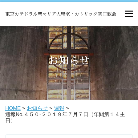
東京カテドラル聖マリア大聖堂・カトリック関口教会
HOME
ミサ
お知らせ
お知らせ
関口教会について
HOME
>
お知らせ
>
週報
>
教会学校・中高生会
週報No.４５０-２０１９年７月７日（年間第１４主
日）
はじめての方へ