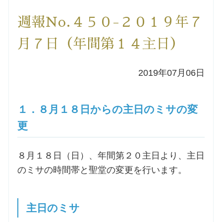
洗礼を希望される方
週報No.４５０-２０１９年７
月７日（年間第１４主日）
講座のご案内
2019年07月06日
小池神父の講座
森田神父の講座
１．８月１８日からの主日のミサの変
更
シスター中島の講座
８月１８日（日）、年間第２０主日より、主日
教区カテキスタの講座
のミサの時間帯と聖堂の変更を行います。
三田助祭の講座
主日のミサ
オルガンメディテーション