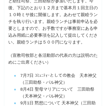
と助任司祭、三田助祭が参加いたします。今
後、下記のとおり１２月まで基本月１回主日の
１０時ミサ後に開催します。あわせて親睦ラン
チを執り行います。親睦ランチは事前申込を必
要としますので、お手数ですが事務室にある申
込み用紙に必要事項を記入して提出してくださ
い。親睦ランチは５００円になります。
（宣教司牧部と各活動部の代表の方は説明のた
めにご出席ください）
7月7日 ｺﾐｭﾆﾃｨｰとしての教会 天本神父
（三田助祭・パル神父）
8月4日 聖母マリアについて 三田助祭
（天本神父・パル神父）
9月1日 黙想について 天本神父（三田助