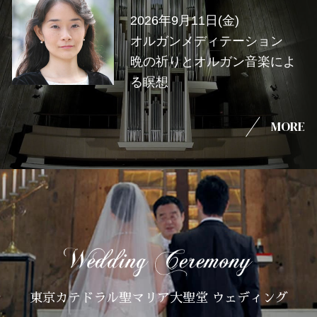
2026年9月11日(金)
オルガンメディテーション
晩の祈りとオルガン音楽によ
る瞑想
MORE
東京カテドラル聖マリア大聖堂 ウェディング