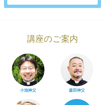
講座のご案内
小池神父
森田神父