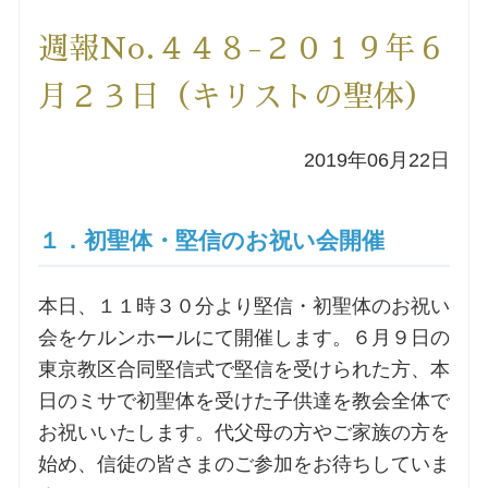
洗礼を希望される方
週報No.４４８-２０１９年６
月２３日（キリストの聖体）
講座のご案内
2019年06月22日
小池神父の講座
森田神父の講座
１．初聖体・堅信のお祝い会開催
シスター中島の講座
本日、１１時３０分より堅信・初聖体のお祝い
会をケルンホールにて開催します。６月９日の
教区カテキスタの講座
東京教区合同堅信式で堅信を受けられた方、本
日のミサで初聖体を受けた子供達を教会全体で
三田助祭の講座
お祝いいたします。代父母の方やご家族の方を
始め、信徒の皆さまのご参加をお待ちしていま
オルガンメディテーション