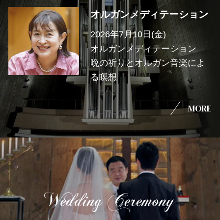
オルガンメディテーション
2026年7月10日(金)
オルガンメディテーション
晩の祈りとオルガン音楽によ
る瞑想
MORE