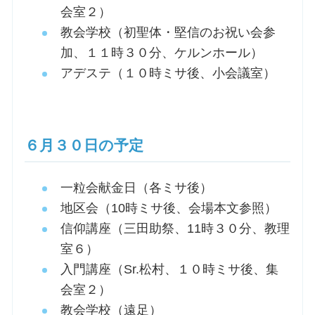
会室２）
教会学校（初聖体・堅信のお祝い会参
加、１１時３０分、ケルンホール）
アデステ（１０時ミサ後、小会議室）
６月３０日の予定
一粒会献金日（各ミサ後）
地区会（10時ミサ後、会場本文参照）
信仰講座（三田助祭、11時３０分、教理
室６）
入門講座（Sr.松村、１０時ミサ後、集
会室２）
教会学校（遠足）