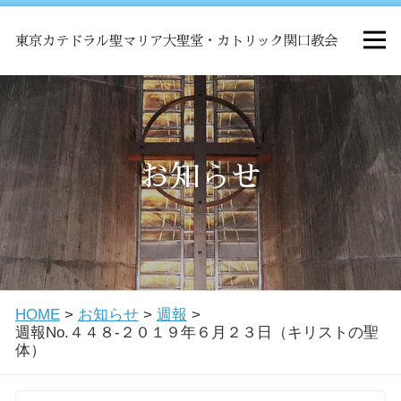
東京カテドラル聖マリア大聖堂・カトリック関口教会
HOME
ミサ
お知らせ
お知らせ
関口教会について
HOME
>
お知らせ
>
週報
>
教会学校・中高生会
週報No.４４８-２０１９年６月２３日（キリストの聖
体）
はじめての方へ