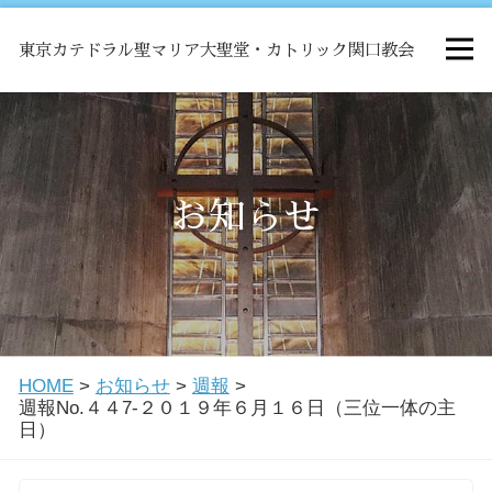
東京カテドラル聖マリア大聖堂・カトリック関口教会
HOME
ミサ
お知らせ
お知らせ
関口教会について
HOME
>
お知らせ
>
週報
>
教会学校・中高生会
週報No.４４7-２０１９年６月１６日（三位一体の主
日）
はじめての方へ