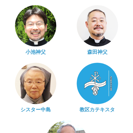
小池神父
森田神父
シスター中島
教区カテキスタ