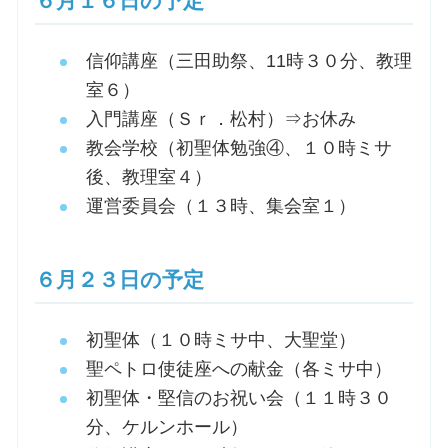
６月１６日の予定
信仰講座（三田助祭、11時３０分、教理
室６）
入門講座（Ｓｒ．松村）⇒お休み
教会学校（初聖体勉強④、１０時ミサ
後、教理室４）
運営委員会（１３時、集会室１）
６月２３日の予定
初聖体（１０時ミサ中、大聖堂）
聖ペトロ使徒座への献金（各ミサ中）
初聖体・堅信のお祝い会（１１時３０
分、ケルンホール）