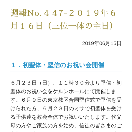
洗礼を希望される方
週報No.４４7-２０１９年６
月１６日（三位一体の主日）
講座のご案内
2019年06月15日
小池神父の講座
森田神父の講座
１．初聖体・堅信のお祝い会開催
シスター中島の講座
６月２３日（日）、１１時３０分より堅信・初
聖体のお祝い会をケルンホールにて開催しま
教区カテキスタの講座
す。６月９日の東京教区合同堅信式で堅信を受
けられた方、６月２３日のミサで初聖体を受け
三田助祭の講座
る子供達を教会全体でお祝いいたします。代父
母の方やご家族の方を始め、信徒の皆さまのご
オルガンメディテーション