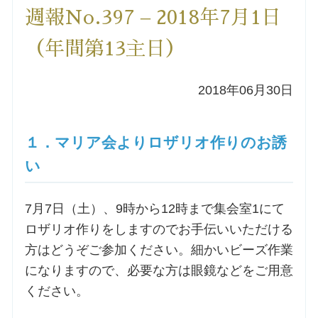
週報No.397 – 2018年7月1日
洗礼を希望される方
（年間第13主日）
講座のご案内
2018年06月30日
小池神父の講座
１．マリア会よりロザリオ作りのお誘
森田神父の講座
い
シスター中島の講座
7月7日（土）、9時から12時まで集会室1にて
教区カテキスタの講座
ロザリオ作りをしますのでお手伝いいただける
方はどうぞご参加ください。細かいビーズ作業
三田助祭の講座
になりますので、必要な方は眼鏡などをご用意
ください。
オルガンメディテーション