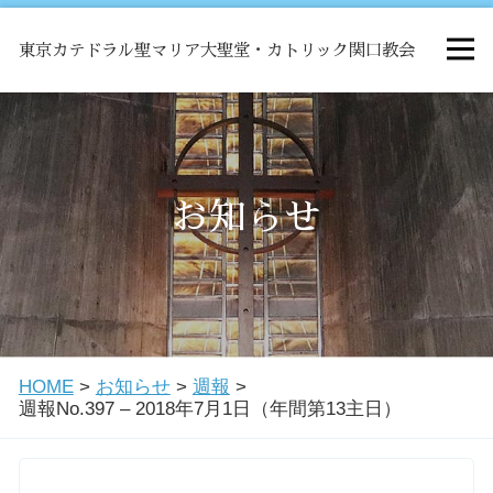
東京カテドラル聖マリア大聖堂・カトリック関口教会
HOME
ミサ
お知らせ
お知らせ
関口教会について
HOME
>
お知らせ
>
週報
>
教会学校・中高生会
週報No.397 – 2018年7月1日（年間第13主日）
はじめての方へ