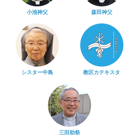
小池神父
森田神父
シスター中島
教区カテキスタ
三田助祭