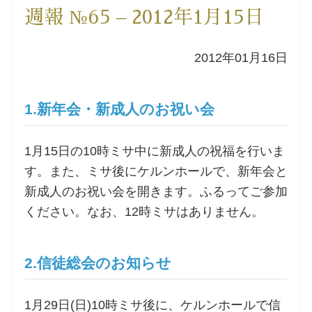
週報 №65 – 2012年1月15日
洗礼を希望される方
2012年01月16日
講座のご案内
小池神父の講座
1.新年会・新成人のお祝い会
森田神父の講座
1月15日の10時ミサ中に新成人の祝福を行いま
す。また、ミサ後にケルンホールで、新年会と
シスター中島の講座
新成人のお祝い会を開きます。ふるってご参加
ください。なお、12時ミサはありません。
教区カテキスタの講座
2.信徒総会のお知らせ
三田助祭の講座
オルガンメディテーション
1月29日(日)10時ミサ後に、ケルンホールで信