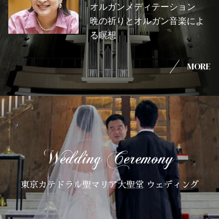
オルガンメディテーション
晩の祈りとオルガン音楽によ
る瞑想
MORE
東京カテドラル聖マリア大聖堂 ウェディング