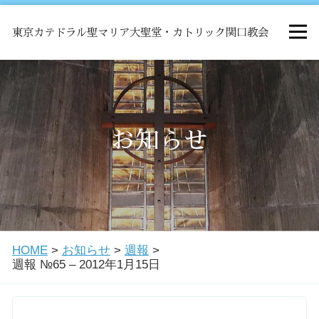
東京カテドラル聖マリア大聖堂・カトリック関口教会
HOME
ミサ
お知らせ
お知らせ
関口教会について
HOME
>
お知らせ
>
週報
>
教会学校・中高生会
週報 №65 – 2012年1月15日
はじめての方へ