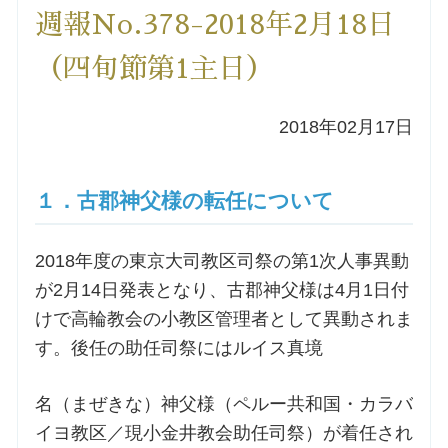
週報No.378-2018年2月18日
洗礼を希望される方
（四旬節第1主日）
講座のご案内
2018年02月17日
小池神父の講座
１．古郡神父様の転任について
森田神父の講座
2018年度の東京大司教区司祭の第1次人事異動
シスター中島の講座
が2月14日発表となり、古郡神父様は4月1日付
けで高輪教会の小教区管理者として異動されま
教区カテキスタの講座
す。後任の助任司祭にはルイス真境
三田助祭の講座
名（まぜきな）神父様（ペルー共和国・カラバ
イヨ教区／現小金井教会助任司祭）が着任され
オルガンメディテーション