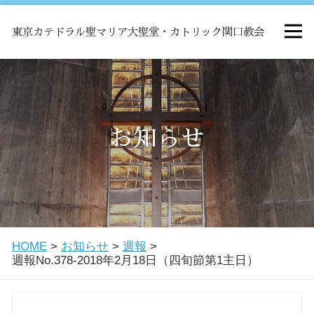
東京カテドラル聖マリア大聖堂・カトリック関口教会
HOME
ミサ
お知らせ
お知らせ
関口教会について
HOME
>
お知らせ
>
週報
>
教会学校・中高生会
週報No.378-2018年2月18日（四旬節第1主日）
はじめての方へ