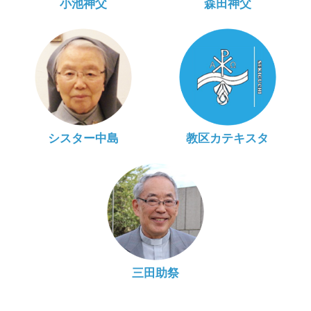
小池神父
森田神父
シスター中島
教区カテキスタ
三田助祭