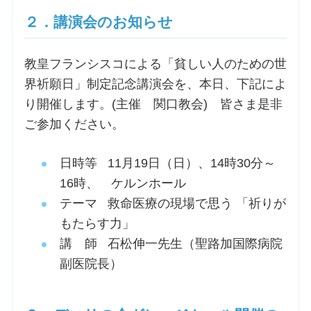
２．講演会のお知らせ
お問合せ
教皇フランシスコによる「貧しい人のための世
交通・アクセス
界祈願日」制定記念講演会を、本日、下記によ
り開催します。(主催 関口教会) 皆さま是非
ご利用にあたって
ご参加ください。
日時等 11月19日（日）、14時30分～
交通・アクセス
16時、 ケルンホール
テーマ 救命医療の現場で思う 「祈りが
もたらす力」
講 師 石松伸一先生（聖路加国際病院
副医院長）