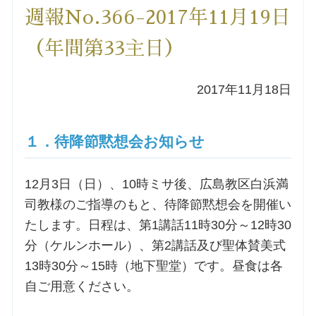
週報No.366-2017年11月19日
洗礼を希望される方
（年間第33主日）
講座のご案内
2017年11月18日
小池神父の講座
１．待降節黙想会お知らせ
森田神父の講座
12月3日（日）、10時ミサ後、広島教区白浜満
シスター中島の講座
司教様のご指導のもと、待降節黙想会を開催い
たします。日程は、第1講話11時30分～12時30
教区カテキスタの講座
分（ケルンホール）、第2講話及び聖体賛美式
13時30分～15時（地下聖堂）です。昼食は各
三田助祭の講座
自ご用意ください。
オルガンメディテーション