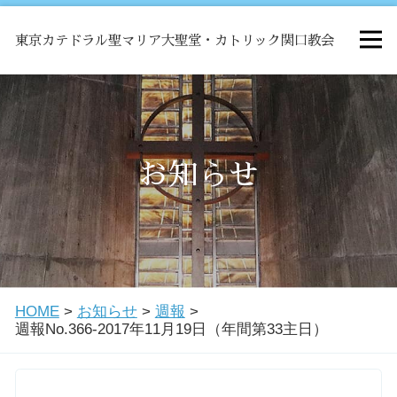
東京カテドラル聖マリア大聖堂・カトリック関口教会
HOME
ミサ
お知らせ
お知らせ
関口教会について
HOME
>
お知らせ
>
週報
>
教会学校・中高生会
週報No.366-2017年11月19日（年間第33主日）
はじめての方へ