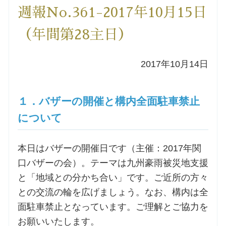
週報No.361-2017年10月15日
洗礼を希望される方
（年間第28主日）
講座のご案内
2017年10月14日
小池神父の講座
１．バザーの開催と構内全面駐車禁止
森田神父の講座
について
シスター中島の講座
本日はバザーの開催日です（主催：2017年関
教区カテキスタの講座
口バザーの会）。テーマは九州豪雨被災地支援
と「地域との分かち合い」です。ご近所の方々
三田助祭の講座
との交流の輪を広げましょう。なお、構内は全
面駐車禁止となっています。ご理解とご協力を
オルガンメディテーション
お願いいたします。