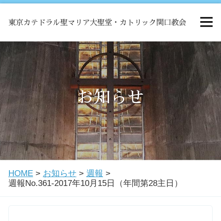
東京カテドラル聖マリア大聖堂・カトリック関口教会
HOME
ミサ
お知らせ
お知らせ
関口教会について
HOME
>
お知らせ
>
週報
>
教会学校・中高生会
週報No.361-2017年10月15日（年間第28主日）
はじめての方へ