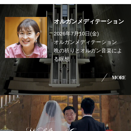
オルガンメディテーション
2026年7月10日(金)
オルガンメディテーション
晩の祈りとオルガン音楽によ
る瞑想
MORE