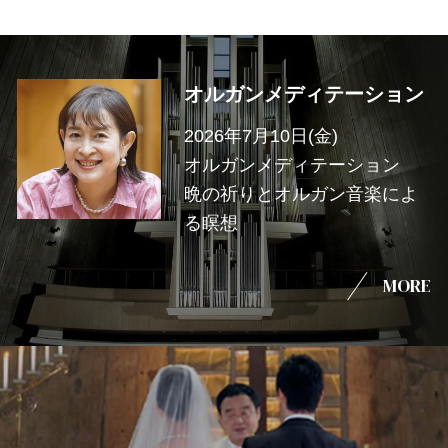
オルガンメディテーション
2026年7月10日(金)
オルガンメディテーション
晩の祈りとオルガン音楽によ
る瞑想
MORE