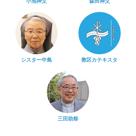
小池神父
森田神父
シスター中島
教区カテキスタ
三田助祭