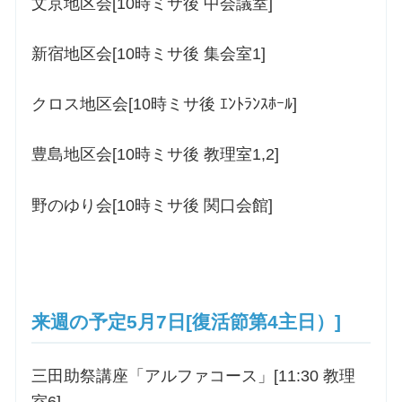
文京地区会[10時ミサ後 中会議室]
新宿地区会[10時ミサ後 集会室1]
クロス地区会[10時ミサ後 ｴﾝﾄﾗﾝｽﾎｰﾙ]
豊島地区会[10時ミサ後 教理室1,2]
野のゆり会[10時ミサ後 関口会館]
来週の予定5月7日[復活節第4主日）]
三田助祭講座「アルファコース」[11:30 教理
室6]