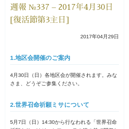
週報 №337 – 2017年4月30日
洗礼を希望される方
[復活節第3主日]
講座のご案内
2017年04月29日
小池神父の講座
1.地区会開催のご案内
森田神父の講座
4月30日（日）各地区会が開催されます。みな
シスター中島の講座
さま、どうぞご参集ください。
教区カテキスタの講座
2.世界召命祈願ミサについて
三田助祭の講座
5月7日（日）14:30から行なわれる「世界召命
オルガンメディテーション