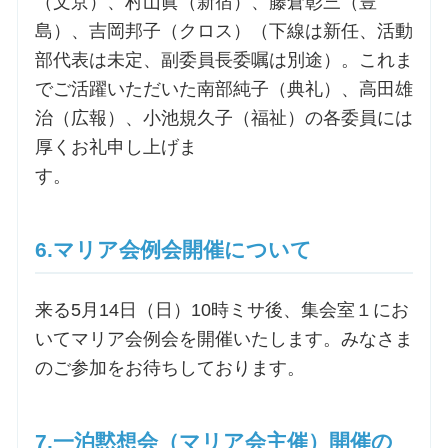
（文京）、村山眞（新宿）、藤倉彰三（豊
島）、吉岡邦子（クロス）（下線は新任、活動
部代表は未定、副委員長委嘱は別途）。これま
でご活躍いただいた南部純子（典礼）、高田雄
治（広報）、小池規久子（福祉）の各委員には
厚くお礼申し上げま
す
6.マリア会例会開催について
来る5月14日（日）10時ミサ後、集会室１にお
いてマリア会例会を開催いたします。みなさま
のご参加をお待ちしております。
7.一泊黙想会（マリア会主催）開催の