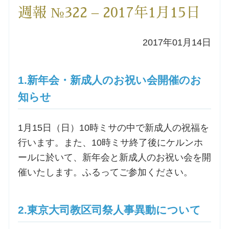
週報 №322 – 2017年1月15日
洗礼を希望される方
2017年01月14日
講座のご案内
小池神父の講座
1.新年会・新成人のお祝い会開催のお
知らせ
森田神父の講座
1月15日（日）10時ミサの中で新成人の祝福を
シスター中島の講座
行います。また、10時ミサ終了後にケルンホ
ールに於いて、新年会と新成人のお祝い会を開
教区カテキスタの講座
催いたします。ふるってご参加ください。
三田助祭の講座
2.東京大司教区司祭人事異動について
オルガンメディテーション