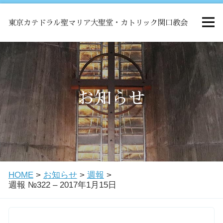
東京カテドラル聖マリア大聖堂・カトリック関口教会
HOME
ミサ
お知らせ
お知らせ
関口教会について
HOME
>
お知らせ
>
週報
>
教会学校・中高生会
週報 №322 – 2017年1月15日
はじめての方へ