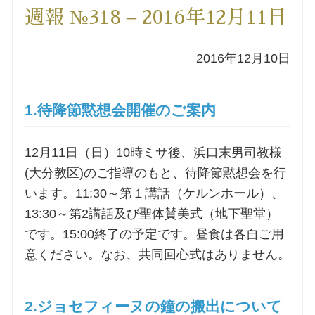
週報 №318 – 2016年12月11日
洗礼を希望される方
2016年12月10日
講座のご案内
小池神父の講座
1.待降節黙想会開催のご案内
森田神父の講座
12月11日（日）10時ミサ後、浜口末男司教様
(大分教区)のご指導のもと、待降節黙想会を行
シスター中島の講座
います。11:30～第１講話（ケルンホール）、
13:30～第2講話及び聖体賛美式（地下聖堂）
教区カテキスタの講座
です。15:00終了の予定です。昼食は各自ご用
意ください。なお、共同回心式はありません。
三田助祭の講座
2.ジョセフィーヌの鐘の搬出について
オルガンメディテーション