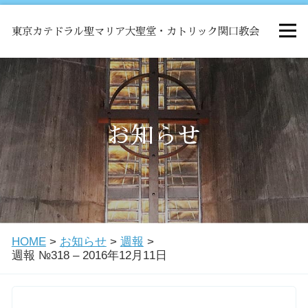
東京カテドラル聖マリア大聖堂・カトリック関口教会
HOME
ミサ
お知らせ
お知らせ
関口教会について
HOME
>
お知らせ
>
週報
>
教会学校・中高生会
週報 №318 – 2016年12月11日
はじめての方へ