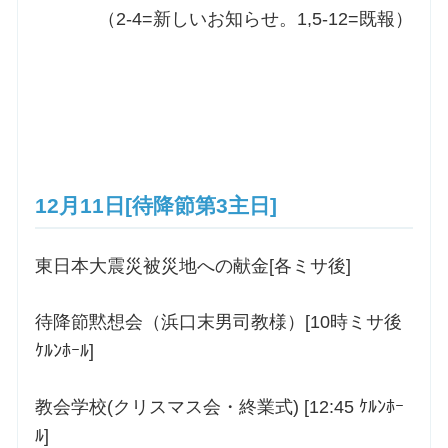
（2-4=新しいお知らせ。1,5-12=既報）
12月11日[待降節第3主日]
東日本大震災被災地への献金[各ミサ後]
待降節黙想会（浜口末男司教様）[10時ミサ後
ｹﾙﾝﾎｰﾙ]
教会学校(クリスマス会・終業式) [12:45 ｹﾙﾝﾎｰ
ﾙ]