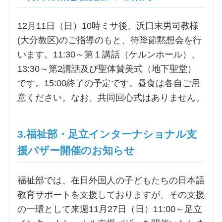
お問合せ
12月11日（日）10時ミサ後、浜口末男司教様
(大分教区)のご指導のもと、待降節黙想会を行
います。11:30～第１講話（ケルンホール）、
交通・アクセス
13:30～第2講話及び聖体賛美式（地下聖堂）
ご利用にあたって
です。15:00終了の予定です。昼食は各自ご用
意ください。なお、共同回心式はありません。
交通・アクセス
3.福祉部・足立インターナショナル支
援バザー開催のお知らせ
福祉部では、在日外国人の子どもたちの日本語
教育サポートを支援しておりますが、その支援
の一環として来週11月27日（日）11:00～足立