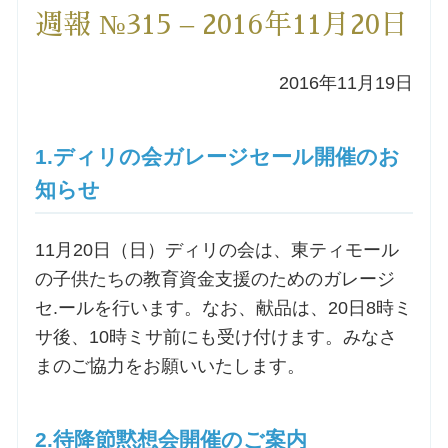
週報 №315 – 2016年11月20日
洗礼を希望される方
2016年11月19日
講座のご案内
小池神父の講座
1.ディリの会ガレージセール開催のお
知らせ
森田神父の講座
11月20日（日）ディリの会は、東ティモール
シスター中島の講座
の子供たちの教育資金支援のためのガレージ
セ.ールを行います。なお、献品は、20日8時ミ
教区カテキスタの講座
サ後、10時ミサ前にも受け付けます。みなさ
まのご協力をお願いいたします。
三田助祭の講座
オルガンメディテーション
2.待降節黙想会開催のご案内