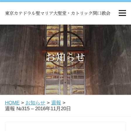
東京カテドラル聖マリア大聖堂・カトリック関口教会
HOME
ミサ
お知らせ
お知らせ
関口教会について
HOME
>
お知らせ
>
週報
>
教会学校・中高生会
週報 №315 – 2016年11月20日
はじめての方へ