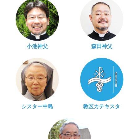
小池神父
森田神父
シスター中島
教区カテキスタ