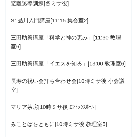
避難誘導訓練[各ミサ後]
Sr.品川入門講座[11:15 集会室2]
三田助祭講座「科学と神の恵み」[11:30 教理
室6]
三田助祭講座「イエスを知る」[13:00 教理室6]
長寿の祝い会打ち合わせ会[10時ミサ後 小会議
室]
マリア茶房[10時ミサ後 ｴﾝﾄﾗﾝｽﾎｰﾙ]
みことばをともに[10時ミサ後 教理室5]