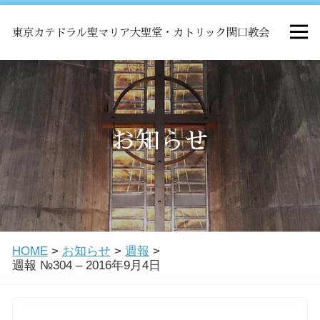
東京カテドラル聖マリア大聖堂・カトリック関口教会
HOME
ミサ
お知らせ
お知らせ
関口教会について
HOME
>
お知らせ
>
週報
>
教会学校・中高生会
週報 №304 – 2016年9月4日
はじめての方へ