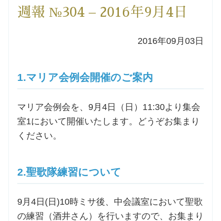
週報 №304 – 2016年9月4日
洗礼を希望される方
2016年09月03日
講座のご案内
小池神父の講座
1.マリア会例会開催のご案内
森田神父の講座
マリア会例会を、9月4日（日）11:30より集会
室1において開催いたします。どうぞお集まり
シスター中島の講座
ください。
教区カテキスタの講座
2.聖歌隊練習について
三田助祭の講座
9月4日(日)10時ミサ後、中会議室において聖歌
オルガンメディテーション
の練習（酒井さん）を行いますので、お集まり