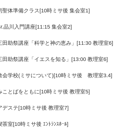
初聖体準備クラス[10時ミサ後 集会室1]
Sr.品川入門講座[11:15 集会室2]
三田助祭講座「科学と神の恵み」[11:30 教理室6]
三田助祭講座「イエスを知る」[13:00 教理室6]
教会学校(ミサについて)[10時ミサ後 教理室3.4]
みことばをともに[10時ミサ後 教理室5]
アデステ[10時ミサ後 教理室7]
喫茶室[10時ミサ後 ｴﾝﾄﾗﾝｽﾎｰﾙ]