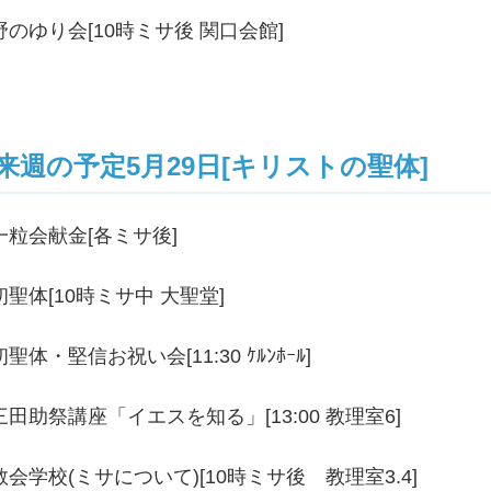
野のゆり会[10時ミサ後 関口会館]
来週の予定5月29日[キリストの聖体]
一粒会献金[各ミサ後]
初聖体[10時ミサ中 大聖堂]
初聖体・堅信お祝い会[11:30 ｹﾙﾝﾎｰﾙ]
三田助祭講座「イエスを知る」[13:00 教理室6]
教会学校(ミサについて)[10時ミサ後 教理室3.4]