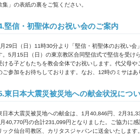
歌集」の表紙の裏をご覧ください。
4.堅信・初聖体のお祝い会のご案内
5月29日（日）11時30分より「堅信・初聖体のお祝い
す。5月15日（日）の東京教区合同堅信式で堅信を受け
受ける子どもたちを教会全体でお祝いします。代父母や
のご参加をお待ちしております。なお、12時のミサはあ
5.東日本大震災被災地への献金状況につ
東日本大震災被災地への献金は、1月40,846円、2月31,336
5月40,770円の合計231,099円となりました。ご協
リック仙台司教区、カリタスジャパンに送金いたします