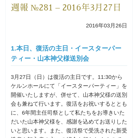
週報 №281 – 2016年3月27日
洗礼を希望される方
2016年03月26日
講座のご案内
小池神父の講座
1.本日、復活の主日・イースターパー
ティー・山本神父様送別会
森田神父の講座
3月27日（日）は復活の主日です。11:30から
シスター中島の講座
ケルンホールにて「イースターパーティー」を
開催いたしますが、併せて、山本神父様の送別
教区カテキスタの講座
会も兼ねて行います。復活をお祝いするととも
に、6年間主任司祭として私たちをお導きいた
三田助祭の講座
だいた山本神父様を、感謝を込めてお送りした
いと思います。また、復活祭で受洗された新受
オルガンメディテーション