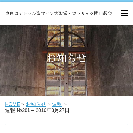
東京カテドラル聖マリア大聖堂・カトリック関口教会
HOME
ミサ
お知らせ
お知らせ
関口教会について
HOME
>
お知らせ
>
週報
>
教会学校・中高生会
週報 №281 – 2016年3月27日
はじめての方へ