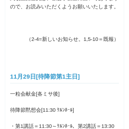
ので、お読みいただくようお願いいたします。
（2-4=新しいお知らせ。1,5-10＝既報）
11月29日[待降節第1主日]
一粒会献金[各ミサ後]
待降節黙想会[11:30 ｹﾙﾝﾎｰﾙ]
・第1講話＝11:30～ｹﾙﾝﾎｰﾙ、第2講話＝13:30