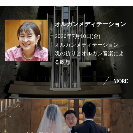
オルガンメディテーション
2026年7月10日(金)
オルガンメディテーション
晩の祈りとオルガン音楽によ
る瞑想
MORE