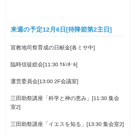
来週の予定12月6日[待降節第2主日]
宣教地司祭育成の日献金[各ミサ中]
臨時信徒総会[11:30 ｹﾙﾝﾎｰﾙ]
運営委員会[13:00 2F会議室]
三田助祭講座「科学と神の恵み」[11:30 集会
室2]
三田助祭講座「イエスを知る」[13:30 集会室2]