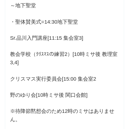
～地下聖堂
・聖体賛美式=14:30地下聖堂
Sr.品川入門講座[11:15 集会室3]
教会学校（ｸﾘｽﾏｽの練習2）[10時ミサ後 教理室
3,4]
クリスマス実行委員会[15:00 集会室2
野のゆり会[10時ミサ後 関口会館]
※待降節黙想会のため12時のミサはありませ
ん。