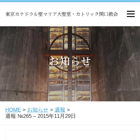
東京カテドラル聖マリア大聖堂・カトリック関口教会
HOME
ミサ
お知らせ
お知らせ
関口教会について
HOME
>
お知らせ
>
週報
>
教会学校・中高生会
週報 №265 – 2015年11月29日
はじめての方へ