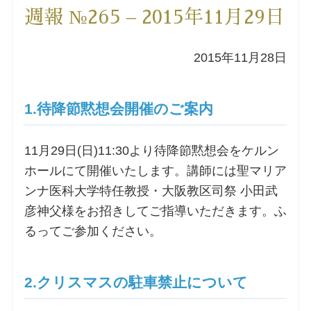
週報 №265 – 2015年11月29日
洗礼を希望される方
2015年11月28日
講座のご案内
小池神父の講座
1.待降節黙想会開催のご案内
森田神父の講座
11月29日(日)11:30より待降節黙想会をケルン
ホールにて開催いたします。講師には聖マリア
シスター中島の講座
ンナ医科大学特任教授・大阪教区司祭 小田武
彦神父様をお招きしてご指導いただきます。ふ
教区カテキスタの講座
るってご参加ください。
三田助祭の講座
2.クリスマスの駐車禁止について
オルガンメディテーション