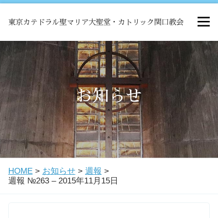
東京カテドラル聖マリア大聖堂・カトリック関口教会
HOME
ミサ
お知らせ
お知らせ
関口教会について
HOME
>
お知らせ
>
週報
>
教会学校・中高生会
週報 №263 – 2015年11月15日
はじめての方へ