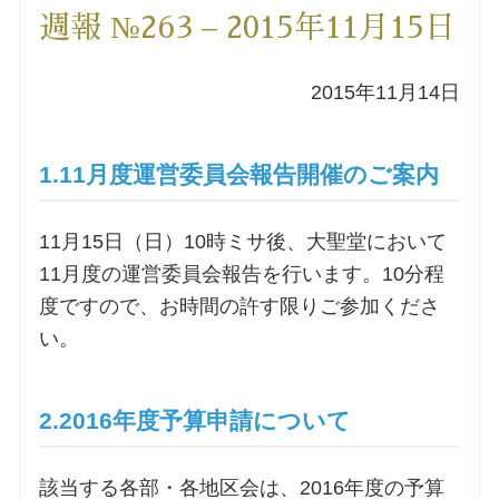
週報 №263 – 2015年11月15日
洗礼を希望される方
2015年11月14日
講座のご案内
小池神父の講座
1.11月度運営委員会報告開催のご案内
森田神父の講座
11月15日（日）10時ミサ後、大聖堂において
11月度の運営委員会報告を行います。10分程
シスター中島の講座
度ですので、お時間の許す限りご参加くださ
い。
教区カテキスタの講座
2.2016年度予算申請について
三田助祭の講座
オルガンメディテーション
該当する各部・各地区会は、2016年度の予算