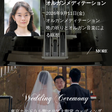
オルガンメディテーション
2026年9月11日(金)
オルガンメディテーション
晩の祈りとオルガン音楽によ
る瞑想
MORE
東京カテドラル聖マリア大聖堂 ウェディング