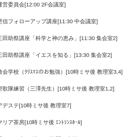
運営委員会[12:00 2F会議室]
堅信フォローアップ講座[11:30 中会議室]
三田助祭講座「科学と神の恵み」[11:30 集会室2]
三田助祭講座「イエスを知る」[13:30 集会室2]
教会学校（ｸﾘｽﾏｽのお勉強）[10時ミサ後 教理室3,4]
聖歌隊練習（三澤先生）[10時ミサ後 教理室1,2]
アデステ[10時ミサ後 教理室7]
マリア茶房[10時ミサ後 ｴﾝﾄﾗﾝｽﾎｰﾙ]