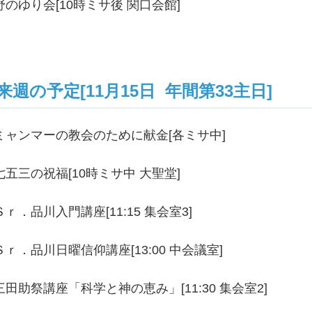
野のゆり会[10時ミサ後 関口会館]
来週の予定[11月15日 年間第33主日]
ミャンマーの教会のために献金[各ミサ中]
七五三の祝福[10時ミサ中 大聖堂]
Ｓｒ．品川入門講座[11:15 集会室3]
Ｓｒ．品川日曜信仰講座[13:00 中会議室]
三田助祭講座「科学と神の恵み」[11:30 集会室2]