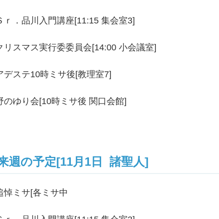
Ｓｒ．品川入門講座[11:15 集会室3]
クリスマス実行委委員会[14:00 小会議室]
アデステ10時ミサ後[教理室7]
野のゆり会[10時ミサ後 関口会館]
来週の予定[11月1日 諸聖人]
追悼ミサ[各ミサ中