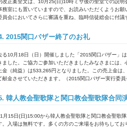
約改正案全文は、10月25(日)10時ミサ後の聖堂での
事務室にも置いていますので、お読みいただくようお願
委員会においてさらに審議を重ね、臨時信徒総会に付議
4. 2015関口バザー終了のお礼
去る10月18日（日）開催しました「2015関口バザー
きました。ご協力ご参加いただきましたみなさまには、
上金（純益）は533,265円となりました。この売上金
て献金させていただきます。（2015関口バザー実行委
5. 韓人教会聖歌隊と関口教会聖歌隊合同
11月15日(日)15:00から韓人教会聖歌隊と関口教会
す。入場は無料です。多くの方のご来場をお待ちしてお