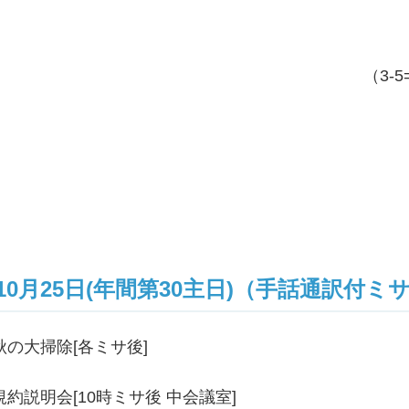
（3-
10月25日(年間第30主日)（手話通訳付ミ
秋の大掃除[各ミサ後]
規約説明会[10時ミサ後 中会議室]