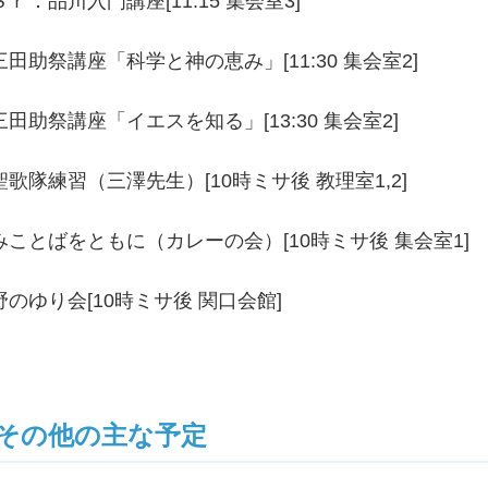
Ｓｒ．品川入門講座[11:15 集会室3]
三田助祭講座「科学と神の恵み」[11:30 集会室2]
三田助祭講座「イエスを知る」[13:30 集会室2]
聖歌隊練習（三澤先生）[10時ミサ後 教理室1,2]
みことばをともに（カレーの会）[10時ミサ後 集会室1]
野のゆり会[10時ミサ後 関口会館]
その他の主な予定